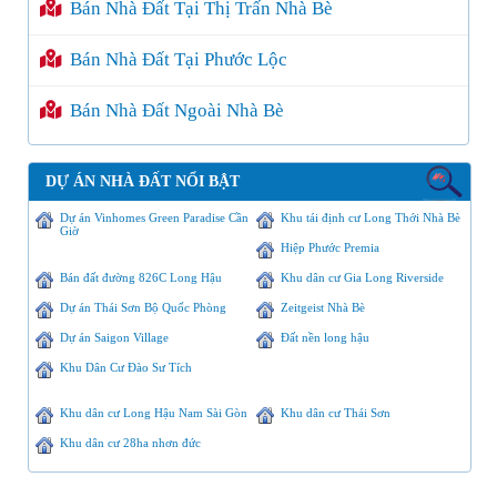
Bán Nhà Đất Tại Thị Trấn Nhà Bè
Bán Nhà Đất Tại Phước Lộc
Bán Nhà Đất Ngoài Nhà Bè
DỰ ÁN NHÀ ĐẤT NỔI BẬT
Dự án Vinhomes Green Paradise Cần
Khu tái định cư Long Thới Nhà Bè
Giờ
Hiệp Phước Premia
Bán đất đường 826C Long Hậu
Khu dân cư Gia Long Riverside
Dự án Thái Sơn Bộ Quốc Phòng
Zeitgeist Nhà Bè
Dự án Saigon Village
Đất nền long hậu
Khu Dân Cư Đào Sư Tích
Khu dân cư Long Hậu Nam Sài Gòn
Khu dân cư Thái Sơn
Khu dân cư 28ha nhơn đức