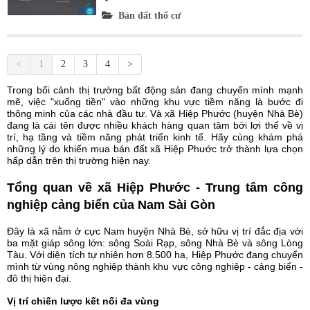
Bán đất thổ cư
<
1
2
3
4
>
Trong bối cảnh thị trường bất động sản đang chuyển mình mạnh
mẽ, việc "xuống tiền" vào những khu vực tiềm năng là bước đi
thông minh của các nhà đầu tư. Và xã Hiệp Phước (huyện Nhà Bè)
đang là cái tên được nhiều khách hàng quan tâm bởi lợi thế về vị
trí, hạ tầng và tiềm năng phát triển kinh tế. Hãy cùng khám phá
những lý do khiến mua bán đất xã Hiệp Phước trở thành lựa chọn
hấp dẫn trên thị trường hiện nay.
Tổng quan về xã Hiệp Phước - Trung tâm công
nghiệp cảng biển của Nam Sài Gòn
Đây là xã nằm ở cực Nam huyện Nhà Bè, sở hữu vị trí đắc địa với
ba mặt giáp sông lớn: sông Soài Rạp, sông Nhà Bè và sông Lòng
Tàu. Với diện tích tự nhiên hơn 8.500 ha, Hiệp Phước đang chuyển
mình từ vùng nông nghiệp thành khu vực công nghiệp - cảng biển -
đô thị hiện đại.
Vị trí chiến lược kết nối đa vùng