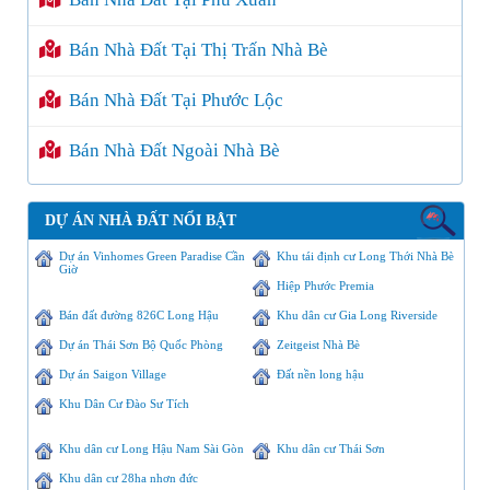
Bán Nhà Đất Tại Thị Trấn Nhà Bè
Bán Nhà Đất Tại Phước Lộc
Bán Nhà Đất Ngoài Nhà Bè
DỰ ÁN NHÀ ĐẤT NỔI BẬT
Dự án Vinhomes Green Paradise Cần
Khu tái định cư Long Thới Nhà Bè
Giờ
Hiệp Phước Premia
Bán đất đường 826C Long Hậu
Khu dân cư Gia Long Riverside
Dự án Thái Sơn Bộ Quốc Phòng
Zeitgeist Nhà Bè
Dự án Saigon Village
Đất nền long hậu
Khu Dân Cư Đào Sư Tích
Khu dân cư Long Hậu Nam Sài Gòn
Khu dân cư Thái Sơn
Khu dân cư 28ha nhơn đức