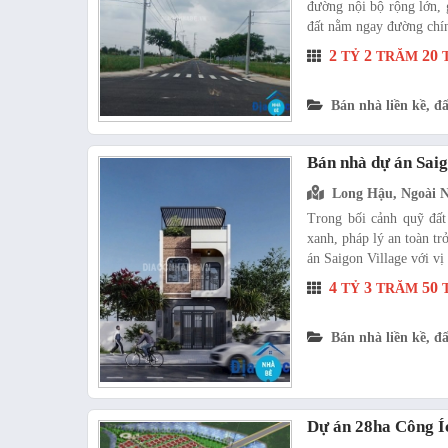
đường nội bộ rộng lớn, g
đất nằm ngay đường chín
2
2
20
TỶ
TRĂM
T
Bán nhà liền kề, đấ
Bán nhà dự án Saig
Long Hậu, Ngoài 
Trong bối cảnh quỹ đấ
xanh, pháp lý an toàn tr
án Saigon Village với vị 
4
3
50
TỶ
TRĂM
T
Bán nhà liền kề, đấ
Dự án 28ha Công Í