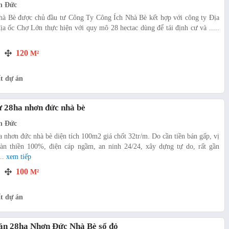
n Đức
à Bè được chủ đầu tư Công Ty Công Ích Nhà Bè kết hợp với công ty Địa
 ốc Chợ Lớn thực hiện với quy mô 28 hectac dùng để tái định cư và .....
120
M²
t dự án
ư 28ha nhơn đức nhà bè
n Đức
 nhơn đức nhà bè diện tích 100m2 giá chốt 32tr/m. Do cần tiền bán gấp, vị
oàn thiền 100%, điện cáp ngầm, an ninh 24/24, xây dựng tự do, rất gần
...
xem tiếp
100
M²
t dự án
án 28ha Nhơn Đức Nhà Bè sổ đỏ