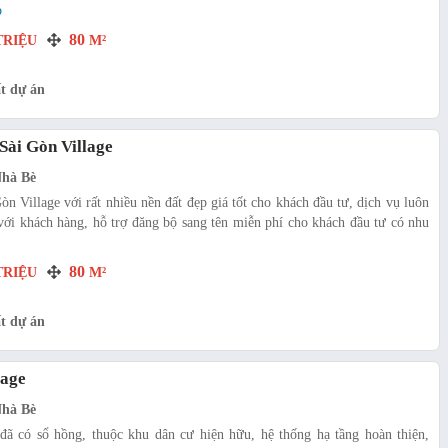
p
80
RIỆU
M²
t dự án
Sài Gòn Village
Nhà Bè
n Village với rất nhiều nền đất đẹp giá tốt cho khách đầu tư, dịch vụ luôn
với khách hàng, hỗ trợ đăng bộ sang tên miễn phí cho khách đầu tư có nhu
80
RIỆU
M²
t dự án
lage
Nhà Bè
đã có sổ hồng, thuộc khu dân cư hiện hữu, hệ thống hạ tầng hoàn thiện,