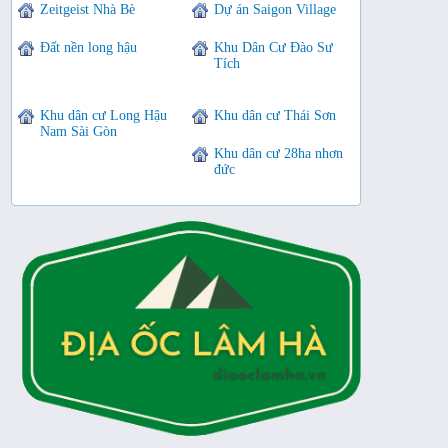
Zeitgeist Nhà Bè
Dự án Saigon Village
Đất nền long hậu
Khu Dân Cư Đào Sư
Tích
Khu dân cư Long Hậu
Khu dân cư Thái Sơn
Nam Sài Gòn
Khu dân cư 28ha nhơn
đức