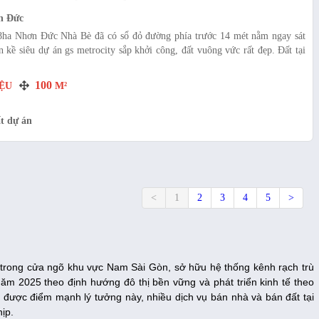
n Đức
ha Nhơn Đức Nhà Bè đã có sổ đỏ đường phía trước 14 mét nằm ngay sát
 kề siêu dự án gs metrocity sắp khởi công, đất vuông vức rất đẹp. Đất tại
100
ỆU
M²
t dự án
<
1
2
3
4
5
>
trong cửa ngõ khu vực Nam Sài Gòn, sở hữu hệ thống kênh rạch trù
năm 2025 theo định hướng đô thị bền vững và phát triển kinh tế theo
được điểm mạnh lý tưởng này, nhiều dịch vụ bán nhà và bán đất tại
ịp.