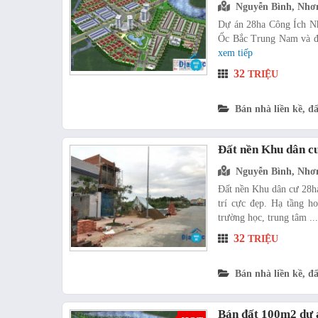
Nguyễn Bình, Nhơ
Dự án 28ha Công Ích Nh
Ốc Bắc Trung Nam và địa
xem tiếp
32
TRIỆU
Bán nhà liền kề, đấ
Đất nền Khu dân c
Nguyễn Bình, Nhơ
Đất nền Khu dân cư 28ha
trí cực đẹp. Hạ tầng h
trường học, trung tâm ..
32
TRIỆU
Bán nhà liền kề, đấ
Bán đất 100m2 dự 