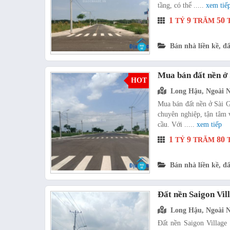
tầng, có thể .....
xem tiế
1
9
50
TỶ
TRĂM
T
Bán nhà liền kề, đấ
Mua bán đất nền ở 
HOT
Long Hậu, Ngoài 
Mua bán đất nền ở Sài Gò
chuyên nghiệp, tận tâm 
cầu. Với .....
xem tiếp
1
9
80
TỶ
TRĂM
T
Bán nhà liền kề, đấ
Đất nền Saigon Vil
Long Hậu, Ngoài 
Đất nền Saigon Village 