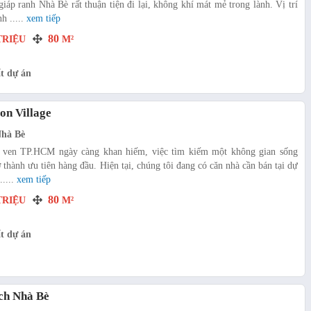
iáp ranh Nhà Bè rất thuận tiện đi lại, không khí mát mẻ trong lành. Vị trí
h .....
xem tiếp
80
RIỆU
M²
t dự án
on Village
Nhà Bè
t ven TP.HCM ngày càng khan hiếm, việc tìm kiếm một không gian sống
ở thành ưu tiên hàng đầu. Hiện tại, chúng tôi đang có căn nhà cần bán tại dự
.....
xem tiếp
80
RIỆU
M²
t dự án
ch Nhà Bè