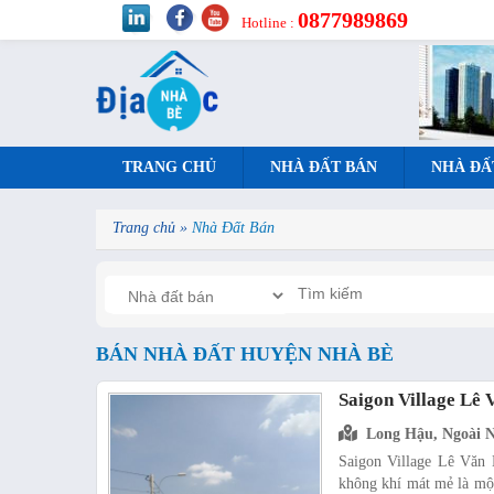
0877989869
Hotline :
TRANG CHỦ
NHÀ ĐẤT BÁN
NHÀ ĐẤ
Trang chủ
»
Nhà Đất Bán
BÁN NHÀ ĐẤT HUYỆN NHÀ BÈ
Saigon Village Lê
Long Hậu, Ngoài 
Saigon Village Lê Văn 
không khí mát mẻ là một