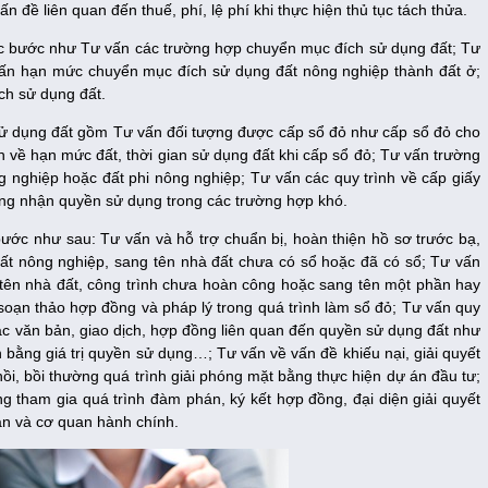
 đề liên quan đến thuế, phí, lệ phí khi thực hiện thủ tục tách thửa.
ác bước như Tư vấn các trường hợp chuyển mục đích sử dụng đất; Tư
 vấn hạn mức chuyển mục đích sử dụng đất nông nghiệp thành đất ở;
ích sử dụng đất.
sử dụng đất gồm Tư vấn đối tượng được cấp sổ đỏ như cấp sổ đỏ cho
n về hạn mức đất, thời gian sử dụng đất khi cấp sổ đỏ; Tư vấn trường
ng nghiệp hoặc đất phi nông nghiệp; Tư vấn các quy trình về cấp giấy
ng nhận quyền sử dụng trong các trường hợp khó.
ước như sau: Tư vấn và hỗ trợ chuẩn bị, hoàn thiện hồ sơ trước bạ,
đất nông nghiệp, sang tên nhà đất chưa có sổ hoặc đã có sổ; Tư vấn
 tên nhà đất, công trình chưa hoàn công hoặc sang tên một phần hay
 soạn thảo hợp đồng và pháp lý trong quá trình làm sổ đỏ; Tư vấn quy
 các văn bản, giao dịch, hợp đồng liên quan đến quyền sử dụng đất như
n bằng giá trị quyền sử dụng…; Tư vấn về vấn đề khiếu nại, giải quyết
 hồi, bồi thường quá trình giải phóng mặt bằng thực hiện dự án đầu tư;
g tham gia quá trình đàm phán, ký kết hợp đồng, đại diện giải quyết
 án và cơ quan hành chính.