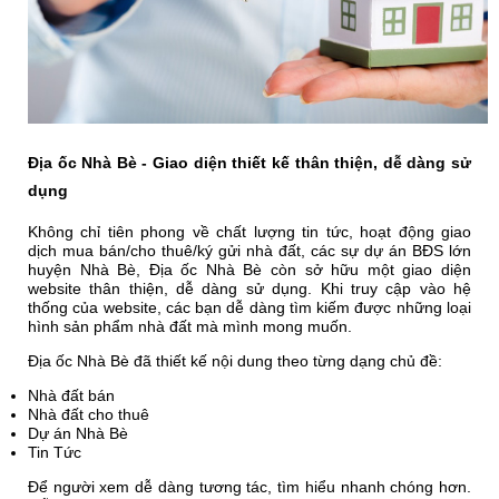
Địa ốc Nhà Bè - Giao diện thiết kế thân thiện, dễ dàng sử
dụng
Không chỉ tiên phong về chất lượng tin tức, hoạt động giao
dịch mua bán/cho thuê/ký gửi nhà đất, các sự dự án BĐS lớn
huyện Nhà Bè, Địa ốc Nhà Bè còn sở hữu một giao diện
website thân thiện, dễ dàng sử dụng. Khi truy cập vào hệ
thống của website, các bạn dễ dàng tìm kiếm được những loại
hình sản phẩm nhà đất mà mình mong muốn.
Địa ốc Nhà Bè đã thiết kế nội dung theo từng dạng chủ đề:
Nhà đất bán
Nhà đất cho thuê
Dự án Nhà Bè
Tin Tức
Để người xem dễ dàng tương tác, tìm hiểu nhanh chóng hơn.