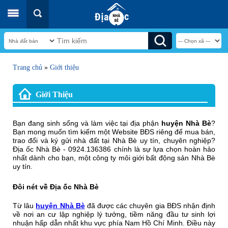
Trang chủ
»
Giới thiệu
Giới Thiệu
Bạn đang sinh sống và làm việc tại địa phận
huyện Nhà Bè
?
Bạn mong muốn tìm kiếm một Website BĐS riêng để mua bán,
trao đổi và ký gửi nhà đất tại Nhà Bè uy tín, chuyên nghiệp?
Địa ốc Nhà Bè - 0924.136386 chính là sự lựa chọn hoàn hảo
nhất dành cho bạn, một công ty môi giới bất động sản Nhà Bè
uy tín.
Đôi nét về Địa ốc Nhà Bè
Từ lâu
huyện Nhà Bè
đã được các chuyên gia BĐS nhận định
về nơi an cư lập nghiệp lý tưởng, tiềm năng đầu tư sinh lợi
nhuận hấp dẫn nhất khu vực phía Nam Hồ Chí Minh. Điều này