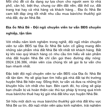
Mỗi chủ đề có đa dạng sự lựa chọn cho người xem từ nhà
phố, căn hộ, biệt thự, chung cư đến đất nền, đất thổ cư, đất
trang trại hay cả nhà hàng và khách hàng… Địa ốc Nhà Bè
cam kết đáp ứng tốt nhất nhu cầu mua bán/cho thuê/ký gửi
nhà đất, dự án Nhà Bè.
Địa ốc Nhà Bè - Đội ngũ chuyên viên tư vấn BĐS chuyên
nghiệp, tận tâm
Với nhiều năm kinh nghiệm trong nghề, đội ngũ nhân chuyên
viên tư vấn BĐS tại Địa ốc Nhà Bè luôn cố gắng mang đến
những sản phẩm nhà đất Nhà Bè tốt nhất tới khách hàng. Bất
kỳ khi nào quý khách hàng có nhu cầu tìm hiểu về sản phẩm
nhà đất huyện Nhà Bè chỉ cần gọi theo đường dây nóng:
0924.136.386, nhân viên của chúng tôi sẽ gọi là tư vấn cho
bạn nhanh nhất.
Đặc biệt đội ngũ chuyên viên tư vấn BĐS của Địa ốc Nhà Bè
rất tận tâm. Họ sẽ giúp bạn tìm hiểu giá nhà đất tại thị trường
huyện Nhà Bè hiện nay. Đồng thời, tư vấn và đưa ra những lời
khuyên hữu ích nhất cho bạn. Bên cạnh đó, họ cũng sẽ giúp
bạn chuẩn bị và hoàn thiện các thủ tục pháp lý trong quá trình
mua bán/cho thuê hay ký gửi nhà đất khu vực huyện Nhà Bè.
Sở hữu một dịch vụ mua bán/cho thuê/ký gửi nhà đất khu vực
Nhà Bè uy tín, đội ngũ nhân viên giàu kinh nghiệm, trải nghiệm