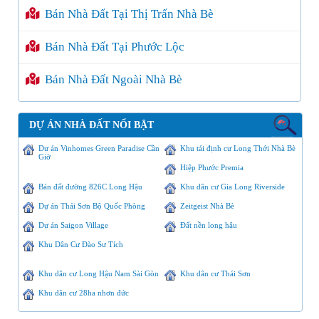
Bán Nhà Đất Tại Thị Trấn Nhà Bè
Bán Nhà Đất Tại Phước Lộc
Bán Nhà Đất Ngoài Nhà Bè
DỰ ÁN NHÀ ĐẤT NỔI BẬT
Dự án Vinhomes Green Paradise Cần
Khu tái định cư Long Thới Nhà Bè
Giờ
Hiệp Phước Premia
Bán đất đường 826C Long Hậu
Khu dân cư Gia Long Riverside
Dự án Thái Sơn Bộ Quốc Phòng
Zeitgeist Nhà Bè
Dự án Saigon Village
Đất nền long hậu
Khu Dân Cư Đào Sư Tích
Khu dân cư Long Hậu Nam Sài Gòn
Khu dân cư Thái Sơn
Khu dân cư 28ha nhơn đức