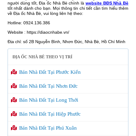
người dùng tốt, Địa ốc Nhà Bè chính là
website BĐS Nhà Bè
tốt nhất dành cho bạn. Mọi thông tin chi tiết cần tìm hiểu thêm
về Địa ốc Nhà Bè, vui lòng liên hệ theo:
Hotline: 0924.136.386
Website : https://diaocnhabe.vn/
Địa chỉ: số 2B Nguyễn Bình, Nhơn Đức, Nhà Bè, Hồ Chí Minh
ĐỊA ỐC NHÀ BÈ THEO VỊ TRÍ
Bán Nhà Đất Tại Phước Kiển
Bán Nhà Đất Tại Nhơn Đức
Bán Nhà Đất Tại Long Thới
Bán Nhà Đất Tại Hiệp Phước
Bán Nhà Đất Tại Phú Xuân