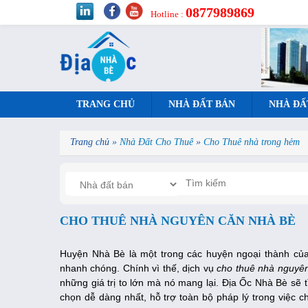
0877989869
Hotline :
TRANG CHỦ
NHÀ ĐẤT BÁN
NHÀ ĐẤ
Trang chủ
»
Nhà Đất Cho Thuê
»
Cho Thuê nhà trong hẻm
CHO THUÊ NHÀ NGUYÊN CĂN NHÀ BÈ
Huyện Nhà Bè là một trong các huyện ngoại thành của 
nhanh chóng. Chính vì thế, dịch vụ
cho thuê nhà nguyê
những giá trị to lớn mà nó mang lại.
Địa Ốc Nhà Bè sẽ 
chọn dễ dàng nhất, hỗ trợ toàn bộ pháp lý trong việc c