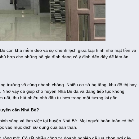
Bè còn khá mềm dẻo và sự chênh lệch giữa loại hình nhà mặt tiền và
phù hợp cho những hộ gia đình đang có ý định đến đây để làm ăn
 tăng trưởng vô cùng nhanh chóng. Nhiều cơ sở hạ tầng, khu đô thị hay
 Nhờ vậy đã giúp cho huyện Nhà Bè đã và đang tiếp tục không
m uất, thu hút nhiều nhà đầu tư hơn trong một tương lai gần.
guyên căn Nhà Bè?
sinh sống và làm việc tại huyện Nhà Bè. Mọi người hoàn toàn có thể
uộc vào mục đích sử dụng của bản thân.
g rộng mở. Có rất nhiều công ty, doanh nghiệp đã lựa chọn nơi đây