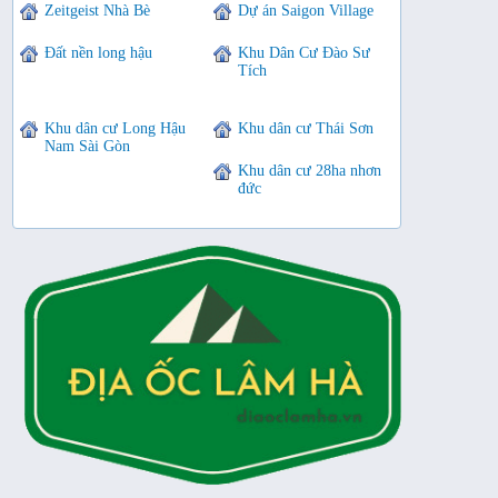
Zeitgeist Nhà Bè
Dự án Saigon Village
Đất nền long hậu
Khu Dân Cư Đào Sư
Tích
Khu dân cư Long Hậu
Khu dân cư Thái Sơn
Nam Sài Gòn
Khu dân cư 28ha nhơn
đức