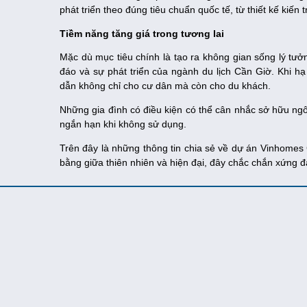
phát triển theo đúng tiêu chuẩn quốc tế, từ thiết kế kiến
Tiềm năng tăng giá trong tương lai
Mặc dù mục tiêu chính là tạo ra không gian sống lý tưở
đáo và sự phát triển của ngành du lịch Cần Giờ. Khi hạ
dẫn không chỉ cho cư dân mà còn cho du khách.
Những gia đình có điều kiện có thể cân nhắc sở hữu ngô
ngắn hạn khi không sử dụng.
Trên đây là những thông tin chia sẻ về dự án Vinhome
bằng giữa thiên nhiên và hiện đại, đây chắc chắn xứng
© Copyright 2018 diaocnhabe.vn. All Rights Reserved.
ĐỊA ỐC NHÀ BÈ
Địa chỉ
: 2B Nguyễn Bình, Nhơn Đức, Nhà Bè, Thành phố Hồ Chí Min
Holine
: 0877989869
Email
: info@diaocnhabe.vn
Website
: www.diaocnhabe.vn