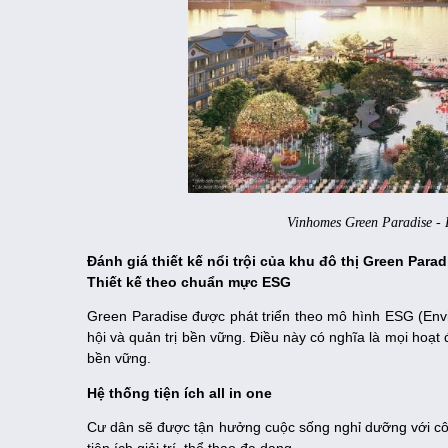
Vinhomes Green Paradise - 
Đánh giá thiết kế nổi trội của khu đô thị Green Parad
Thiết kế theo chuẩn mực ESG
Green Paradise được phát triển theo mô hình ESG (Envir
hội và quản trị bền vững. Điều này có nghĩa là mọi hoạt 
bền vững.
Hệ thống tiện ích all in one
Cư dân sẽ được tận hưởng cuộc sống nghỉ dưỡng với công