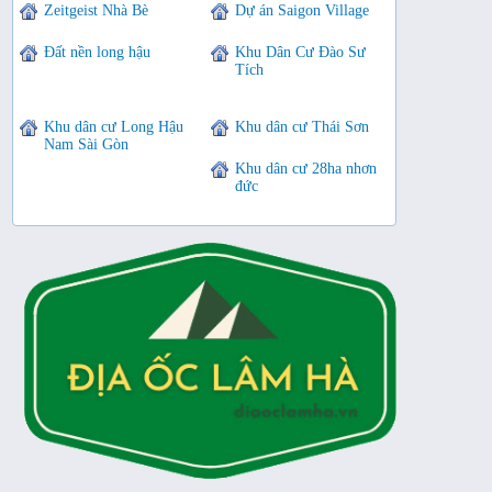
Zeitgeist Nhà Bè
Dự án Saigon Village
Đất nền long hậu
Khu Dân Cư Đào Sư
Tích
Khu dân cư Long Hậu
Khu dân cư Thái Sơn
Nam Sài Gòn
Khu dân cư 28ha nhơn
đức