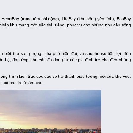
HeartBay (trung tâm sôi động), LifeBay (khu sống yên tĩnh), EcoBay
i phân khu mang một sắc thái riêng, phục vụ cho những nhu cầu sống
biệt thự sang trọng, nhà phố hiện đại, và shophouse tiện lợi. Bên
ăn hộ, đáp ứng nhu cầu đa dạng từ các gia đình trẻ cho đến những
công trình kiến trúc độc đáo sẽ trở thành biểu tượng mới của khu vực.
n cả bao la từ tầm cao.