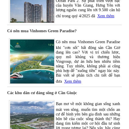
Ocean Park 2. Sự phát triển vượt bậc
của huyện Văn Giang, Hưng Yên với
lượng nguồn cung lên tới 9.500 căn hộ
chỉ trong quý 4/2025 đã
Xem thêm
Có nên mua Vinhomes Green Paradise?
Có nên mua Vinhomes Green Paradise
khi "cơn sốt" bất động sản Cần Giờ
đang lên cao? Với vị trí chiến lược,
quy mô khủng và thương hiệu
Vingroup, dự án hứa hẹn nhiều tiềm
năng. Tuy nhiên, không phải ai cũng
phù hợp để "xuống tiền" ngay lúc này.
Bài viết sẽ phân tích chi tiết để bạn
đưa
Xem thêm
Các khu dân cư đáng sống ở Cần Giuộc
Bạn mơ về một không gian sống xanh
mát ven sông, muốn tìm một chốn an
cư để bình yên bên gia đình sau những
bộn bề của cuộc sống thành thị? Hay
đang tìm kiếm một cơ hội đầu tư sinh
lời trong tương lai? Nếu vậy, hãy cùng