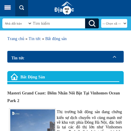
Trang chủ
»
Tin tức
»
Bất động sản
Tin tức
Bất Động Sản
Masteri Grand Coast: Điểm Nhấn Nổi Bật Tại Vinhomes Ocean
Park 2
Thị trường bất động sản đang chứng
kiến sự dịch chuyển vô cùng mạnh mẽ
về khu vực phía Đông Hà Nội, đặc biệt
là tại các đô thị lớn như Vinhomes