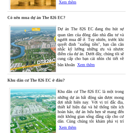
Xem thêm
Có nên mua dự án The 826 EC?
Dự án The 826 EC đang thu hút sự
quan tâm của đông đảo nhà đầu tư và
người mua để ở. Tuy nhiên, trước khi
quyết định "xuống tiền", bạn cần cân
nhắc kỹ lưỡng những ưu và nhược
điểm của dự án. Dưới đây, chúng tôi sẽ
cung cấp cho bạn cái nhìn chi tiết về
băn khoăn
Xem thêm
Khu dân cư The 826 EC ở đâu?
Khu dân cư The 826 EC là một trong
những dự án bất động sản được mong
đợi nhất hiện nay. Với vị trí đắc địa,
thiết kế hiện đại và hệ thống tiện ích
hoàn hảo, dự án hứa hẹn sẽ mang đến
một không gian sống đẳng cấp cho cư
dân. Cùng chúng tôi khám phá vị trí
Xem thêm