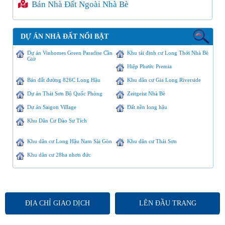
Bán Nhà Đất Ngoài Nhà Bè
DỰ ÁN NHÀ ĐẤT NỔI BẬT
Dự án Vinhomes Green Paradise Cần
Khu tái định cư Long Thới Nhà Bè
Giờ
Hiệp Phước Premia
Bán đất đường 826C Long Hậu
Khu dân cư Gia Long Riverside
Dự án Thái Sơn Bộ Quốc Phòng
Zeitgeist Nhà Bè
Dự án Saigon Village
Đất nền long hậu
Khu Dân Cư Đào Sư Tích
Khu dân cư Long Hậu Nam Sài Gòn
Khu dân cư Thái Sơn
Khu dân cư 28ha nhơn đức
ĐỊA CHỈ GIAO DỊCH
LÊN ĐẦU TRANG