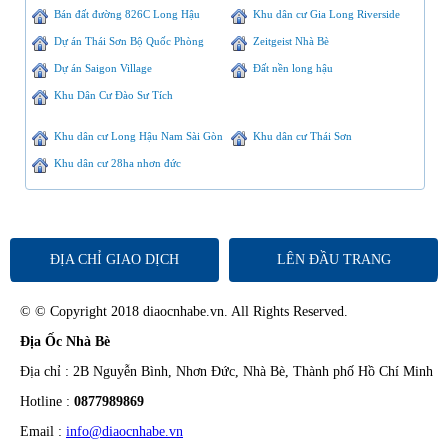
Bán đất đường 826C Long Hậu
Khu dân cư Gia Long Riverside
Dự án Thái Sơn Bộ Quốc Phòng
Zeitgeist Nhà Bè
Dự án Saigon Village
Đất nền long hậu
Khu Dân Cư Đào Sư Tích
Khu dân cư Long Hậu Nam Sài Gòn
Khu dân cư Thái Sơn
Khu dân cư 28ha nhơn đức
ĐỊA CHỈ GIAO DỊCH
LÊN ĐẦU TRANG
© © Copyright 2018 diaocnhabe.vn. All Rights Reserved.
Địa Ốc Nhà Bè
Địa chỉ : 2B Nguyễn Bình, Nhơn Đức, Nhà Bè, Thành phố Hồ Chí Minh
Hotline :
0877989869
Email :
info@diaocnhabe.vn