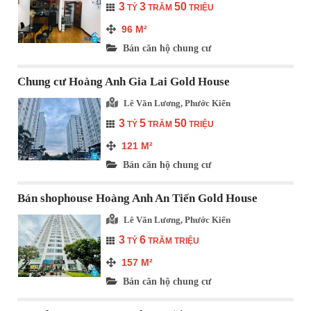
3
3
50
TỶ
TRĂM
TRIỆU
96
M²
Bán căn hộ chung cư
Chung cư Hoàng Anh Gia Lai Gold House
Lê Văn Lương, Phước Kiển
3
5
50
TỶ
TRĂM
TRIỆU
121
M²
Bán căn hộ chung cư
Bán shophouse Hoàng Anh An Tiến Gold House
Lê Văn Lương, Phước Kiển
3
6
TỶ
TRĂM TRIỆU
157
M²
Bán căn hộ chung cư