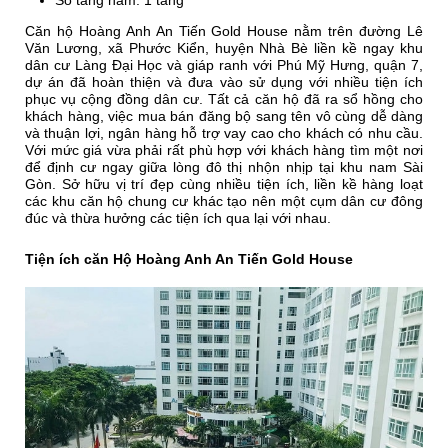
Số tầng hầm: 1 tầng
Căn hộ Hoàng Anh An Tiến Gold House nằm trên đường Lê
Văn Lương, xã Phước Kiển, huyện Nhà Bè liền kề ngay khu
dân cư Làng Đại Học và giáp ranh với Phú Mỹ Hưng, quận 7,
dự án đã hoàn thiện và đưa vào sử dụng với nhiều tiện ích
phục vụ cộng đồng dân cư. Tất cả căn hộ đã ra sổ hồng cho
khách hàng, việc mua bán đăng bộ sang tên vô cùng dễ dàng
và thuận lợi, ngân hàng hỗ trợ vay cao cho khách có nhu cầu.
Với mức giá vừa phải rất phù hợp với khách hàng tìm một nơi
để định cư ngay giữa lòng đô thị nhộn nhịp tại khu nam Sài
Gòn. Sở hữu vị trí đẹp cùng nhiều tiện ích, liền kề hàng loạt
các khu căn hộ chung cư khác tạo nên một cụm dân cư đông
đúc và thừa hưởng các tiện ích qua lại với nhau.
Tiện ích căn Hộ Hoàng Anh An Tiến Gold House