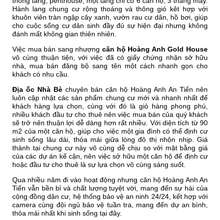
thông tầng, penthouse, một tầng chỉ có 6 căn hộ, 3 thang máy.
Hành lang chung cư rộng thoáng và thông gió kêt hợp với
khuôn viên tràn ngập cây xanh, vườn rau cư dân, hồ bơi, giúp
cho cuộc sống cư dân sinh đầy đủ sự hiện đại nhưng không
đánh mất không gian thiên nhiên.
Việc mua bán sang nhượng
căn hộ Hoàng Anh Gold House
vô cùng thuận tiện, với việc đã có giấy chứng nhận sở hữu
nhà, mua bán đăng bộ sang tên một cách nhanh gọn cho
khách có nhu cầu.
Địa ốc Nhà Bè
chuyên bán căn hộ Hoàng Anh An Tiến nên
luôn cập nhật các sản phẩm chung cư mới và nhanh nhất để
khách hàng lựa chọn, cùng với đó là giỏ hàng phong phú,
nhiều khách đầu tư cho thuê nên việc mua bán của quý khách
sẽ trở nên thuận lợi dễ dàng hơn rất nhiều. Với diện tích từ 90
m2 của một căn hộ, giúp cho việc một gia đình có thể định cư
sinh sống lâu dài, thỏa mái giữa lòng đô thị nhộn nhịp. Giá
thành tại chung cư này vô cùng dễ chịu so với mặt bằng giá
của các dự án kế cận, nên việc sở hữu một căn hộ để định cư
hoặc đầu tư cho thuê là sự lựa chọn vô cùng sáng suốt.
Qua nhiều năm đi vào hoạt động nhưng căn hộ Hoàng Anh An
Tiến vẫn bền bỉ và chất lượng tuyệt vời, mang đến sự hài của
cộng đồng dân cư, hệ thống bảo vệ an ninh 24/24, kết hợp với
camera cùng đội ngủ bảo vệ tuần tra, mang đến dự an bình,
thỏa mái nhất khi sinh sống tại đây.