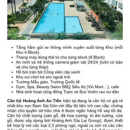
Tầng hầm gửi xe thông minh xuyên suốt từng Khu (mỗi
Khu 4 Block).
Thang máy dùng thẻ từ cho từng block (8 Block)
An ninh và hệ thống camera giám sát 24/24 (luôn có bảo
vệ cho từng tháp)
Hồ bơi tràn bờ Công viên cây xanh
Khu vui chơi trẻ em ngoài trời
Trường Mẫu giáo, Trường Quốc tế
Gym, Spa, Beauty Salon BBQ Siêu thị (Vin Mart…), cafe
Nhà sinh hoạt cộng đồng Trạm xe Bus Vườn rau cư dân
Căn hộ Hoàng Anh An Tiến
hiện tại đang là căn hộ có giá rẻ
nhất khu vực Nam Sài Gòn với đầy đủ tiện ích cao cấp, chứng
nhận chủ quyền sở hữu nhà ở được ngân hàng hỗ vay tối đa.
Căn hộ chất lượng (sàn gỗ, đá hoa cương, tủ âm tường, cửa
gỗ, được xây dựng bởi Hoàng Anh Gia Lai Group), được thiết
kế hợp lý với các loại 2,3 phòng ngủ, ngoài ra còn có các căn