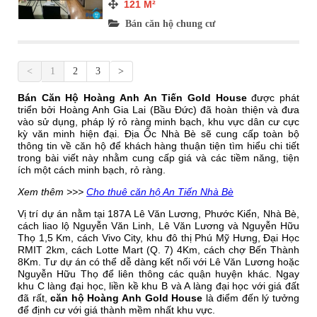
121
M²
Bán căn hộ chung cư
<
1
2
3
>
Bán Căn Hộ Hoàng Anh An Tiến Gold House
được phát
triển bởi Hoàng Anh Gia Lai (Bầu Đức) đã hoàn thiện và đưa
vào sử dụng, pháp lý rỏ ràng minh bạch, khu vực dân cư cực
kỳ văn minh hiện đại. Địa Ốc Nhà Bè sẽ cung cấp toàn bộ
thông tin về căn hộ để khách hàng thuận tiện tìm hiểu chi tiết
trong bài viết này nhằm cung cấp giá và các tiềm năng, tiện
ích một cách minh bạch, rỏ ràng.
Xem thêm >>>
Cho thuê căn hộ An Tiến Nhà Bè
Vị trí dự án nằm tại 187A Lê Văn Lương, Phước Kiển, Nhà Bè,
cách liao lộ Nguyễn Văn Linh, Lê Văn Lương và Nguyễn Hữu
Thọ 1,5 Km, cách Vivo City, khu đô thị Phú Mỹ Hưng, Đại Học
RMIT 2km, cách Lotte Mart (Q. 7) 4Km, cách chợ Bến Thành
8Km. Tư dự án có thể dễ dàng kết nối với Lê Văn Lương hoặc
Nguyễn Hữu Thọ để liên thông các quận huyện khác. Ngay
khu C làng đại học, liền kề khu B và A làng đại học với giá đất
đã rất,
căn hộ Hoàng Anh Gold House
là điểm đến lý tưởng
để định cư với giá thành mềm nhất khu vực.