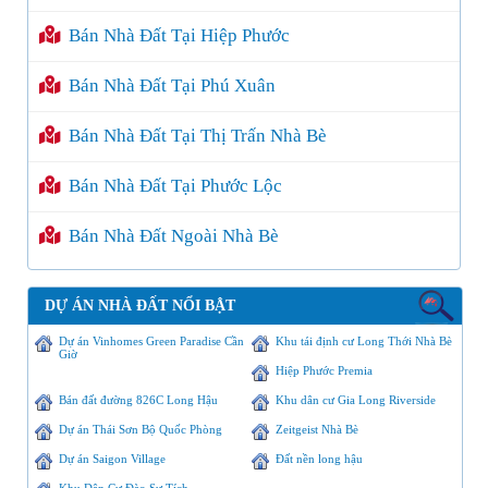
Bán Nhà Đất Tại Hiệp Phước
Bán Nhà Đất Tại Phú Xuân
Bán Nhà Đất Tại Thị Trấn Nhà Bè
Bán Nhà Đất Tại Phước Lộc
Bán Nhà Đất Ngoài Nhà Bè
DỰ ÁN NHÀ ĐẤT NỔI BẬT
Dự án Vinhomes Green Paradise Cần
Khu tái định cư Long Thới Nhà Bè
Giờ
Hiệp Phước Premia
Bán đất đường 826C Long Hậu
Khu dân cư Gia Long Riverside
Dự án Thái Sơn Bộ Quốc Phòng
Zeitgeist Nhà Bè
Dự án Saigon Village
Đất nền long hậu