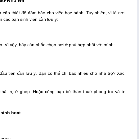
 Mở Nhà Bè
à cấp thiết để đảm bảo cho việc học hành. Tuy nhiên, vì là nơi
n các bạn sinh viên cần lưu ý:
ên. Vì vậy, hãy cân nhắc chọn nơi ở phù hợp nhất với mình:
đầu tiên cần lưu ý. Bạn có thể chi bao nhiêu cho nhà trọ? Xác
 nhà trọ ở ghép. Hoặc cùng bạn bè thân thuê phòng trọ và ở
 sinh hoạt
p nước