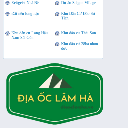
Zeitgeist Nhà Bè
Dự án Saigon Village
Đất nền long hậu
Khu Dân Cư Đào Sư
Tích
Khu dân cư Long Hậu
Khu dân cư Thái Sơn
Nam Sài Gòn
Khu dân cư 28ha nhơn
đức