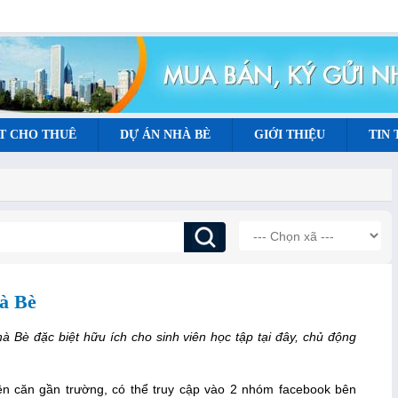
T CHO THUÊ
DỰ ÁN NHÀ BÈ
GIỚI THIỆU
TIN
à Bè
à Bè đặc biệt hữu ích cho sinh viên học tập tại đây, chủ động
ên căn gần trường, có thể truy cập vào 2 nhóm facebook bên