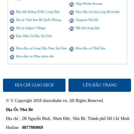
Hiệp Phước Premia
Bán đất đường 826C Long Hậu
Khu dân cư Gia Long Riverside
Dự án Thái Sơn Bộ Quốc Phòng
Zeitgeist Nhà Bè
Dự án Saigon Village
Đất nền long hậu
Khu Dân Cư Đào Sư Tích
Khu dân cư Long Hậu Nam Sài Gòn
Khu dân cư Thái Sơn
Khu dân cư 28ha nhơn đức
ĐỊA CHỈ GIAO DỊCH
LÊN ĐẦU TRANG
© © Copyright 2018 diaocnhabe.vn. All Rights Reserved.
Địa Ốc Nhà Bè
Địa chỉ : 2B Nguyễn Bình, Nhơn Đức, Nhà Bè, Thành phố Hồ Chí Minh
Hotline :
0877989869