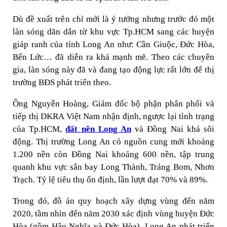
Dù đề xuất trên chỉ mới là ý tưởng nhưng trước đó một
làn sóng dãn dân từ khu vực Tp.HCM sang các huyện
giáp ranh của tỉnh Long An như: Cần Giuộc, Đức Hòa,
Bến Lức… đã diễn ra khá mạnh mẽ. Theo các chuyên
gia, làn sóng này đã và đang tạo động lực rất lớn để thị
trường BĐS phát triển theo.
Ông Nguyễn Hoàng, Giám đốc bộ phận phân phối và
tiếp thị DKRA Việt Nam nhận định, ngược lại tình trạng
của Tp.HCM,
đất nền Long An
và Đồng Nai khá sôi
động. Thị trường Long An có nguồn cung mới khoảng
1.200 nền còn Đồng Nai khoảng 600 nền, tập trung
quanh khu vực sân bay Long Thành, Trảng Bom, Nhơn
Trạch. Tỷ lệ tiêu thụ ổn định, lần lượt đạt 70% và 89%.
Trong đó, đồ án quy hoạch xây dựng vùng đến năm
2020, tầm nhìn đến năm 2030 xác định vùng huyện Đức
Hòa (gồm Hậu Nghĩa và Đức Hòa), Long An phát triển