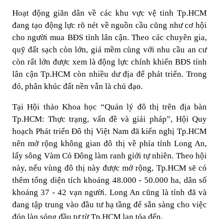
Hoạt động giãn dân về các khu vực vệ tinh Tp.HCM
đang tạo động lực rõ nét về nguồn cầu cũng như cơ hội
cho người mua BĐS tỉnh lân cận. Theo các chuyên gia,
quỹ đất sạch còn lớn, giá mềm cùng với nhu cầu an cư
còn rất lớn được xem là động lực chính khiến BĐS tỉnh
lân cận Tp.HCM còn nhiều dư địa để phát triển. Trong
đó, phân khúc đất nền vẫn là chủ đạo.
Tại Hội thảo Khoa học “Quản lý đô thị trên địa bàn
Tp.HCM: Thực trạng, vấn đề và giải pháp”, Hội Quy
hoạch Phát triển Đô thị Việt Nam đã kiến nghị Tp.HCM
nên mở rộng không gian đô thị về phía tỉnh Long An,
lấy sông Vàm Cỏ Đông làm ranh giới tự nhiên. Theo hội
này, nếu vùng đô thị này được mở rộng, Tp.HCM sẽ có
thêm tổng diện tích khoảng 48.000 - 50.000 ha, dân số
khoảng 37 - 42 vạn người. Long An cũng là tỉnh đã và
đang tập trung vào đầu tư hạ tầng để sẵn sàng cho việc
đón làn sóng đầu tư từ Tp.HCM lan tỏa đến.