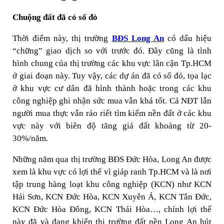
Chuộng đất đã có sổ đỏ
Thời điểm này, thị trường
BĐS Long An
có dấu hiệu
“chững” giao dịch so với trước đó. Đây cũng là tình
hình chung của thị trường các khu vực lân cận Tp.HCM
ở giai đoạn này. Tuy vậy, các dự án đã có sổ đỏ, tọa lạc
ở khu vực cư dân đã hình thành hoặc trong các khu
công nghiệp ghi nhận sức mua vẫn khá tốt. Cả NĐT lẫn
người mua thực vẫn ráo riết tìm kiếm nền đất ở các khu
vực này với biên độ tăng giá đất khoảng từ 20-
30%/năm.
Những năm qua thị trường BĐS Đức Hòa, Long An được
xem là khu vực có lợi thế vì giáp ranh Tp.HCM và là nơi
tập trung hàng loạt khu công nghiệp (KCN) như KCN
Hải Sơn, KCN Đức Hòa, KCN Xuyên Á, KCN Tân Đức,
KCN Đức Hòa Đông, KCN Thái Hòa…, chính lợi thế
này đã và đang khiến thị trường đất nền Long An hút