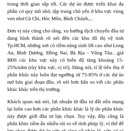
trong thời gian sắp tới. Các dự án được triển khai đa
phần có quy mô nhỏ, tập trung chủ yếu ở khu vực vùng
ven như Củ Chi, Hóc Môn, Bình Chánh,...
Đơn vị này cũng cho rằng, xu hướng dịch chuyển đầu tư
đang hình thành rõ nét đến các khu đô thị vệ tinh
Tp.HCM, những nơi có tiềm năng sinh lời cao như Long
An, Bình Dương, Đồng Nai, Bà Rịa - Vũng Tàu…giá
BĐS các khu vực này có biên độ tăng khoảng 15-
25%/năm (tùy khu vực, vị trí). Đáng nói, tỉ lệ tiêu thụ ở
phân khúc này luôn đạt ngưỡng từ 75-85% ở các dự án
mở bán giai đoạn đầu, rõ nét hơn hẳn so với các phân
khúc khác trên thị trường.
Khách quan mà nói, lợi nhuận từ đầu tư đất nền mang
lại luôn cao hơn các phân khúc khác là lý do phân khúc
này được giới đầu tư lựa chọn. Tuy vậy, đây cũng là
phân khúc tiềm ẩn nhiều rủi ro về tính pháp lý, vì thế để
lựa chọn được dự án vừa rõ ràng về pháp lý, vừa có vị