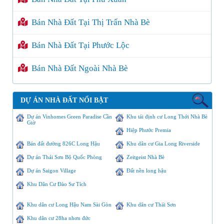
Bán Nhà Đất Tại Thị Trấn Nhà Bè
Bán Nhà Đất Tại Phước Lộc
Bán Nhà Đất Ngoài Nhà Bè
DỰ ÁN NHÀ ĐẤT NỔI BẬT
Dự án Vinhomes Green Paradise Cần
Khu tái định cư Long Thới Nhà Bè
Giờ
Hiệp Phước Premia
Bán đất đường 826C Long Hậu
Khu dân cư Gia Long Riverside
Dự án Thái Sơn Bộ Quốc Phòng
Zeitgeist Nhà Bè
Dự án Saigon Village
Đất nền long hậu
Khu Dân Cư Đào Sư Tích
Khu dân cư Long Hậu Nam Sài Gòn
Khu dân cư Thái Sơn
Khu dân cư 28ha nhơn đức