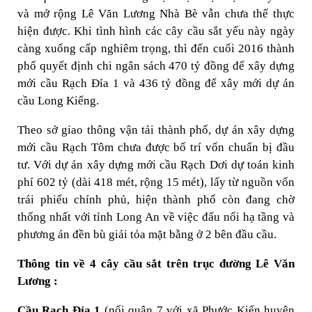
và mở rộng Lê Văn Lương Nhà Bè vẫn chưa thể thực
hiện được. Khi tình hình các cây cầu sắt yếu này ngày
càng xuống cấp nghiêm trọng, thì đến cuối 2016 thành
phố quyết định chi ngân sách 470 tỷ đồng để xây dựng
mới cầu Rạch Đỉa 1 và 436 tỷ đồng để xây mới dự án
cầu Long Kiểng.
Theo sở giao thông vận tải thành phố, dự án xây dựng
mới cầu Rạch Tôm chưa được bố trí vốn chuẩn bị đầu
tư. Với dự án xây dựng mới cầu Rạch Dơi dự toán kinh
phí 602 tỷ (dài 418 mét, rộng 15 mét), lấy từ nguồn vốn
trái phiếu chính phủ, hiện thành phố còn đang chờ
thống nhất với tỉnh Long An về việc đấu nối hạ tầng và
phương án đền bù giải tỏa mặt bằng ở 2 bên đầu cầu.
Thông tin về 4 cây cầu sắt trên trục đường Lê Văn
Lương :
Cầu Rạch Đỉa 1
(nối quận 7 với xã Phước Kiển huyện