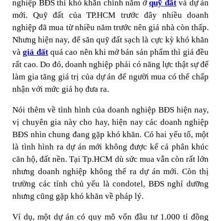
nghiệp BĐS thì khó khăn chính nằm ở
quỹ đất
và dự án
mới. Quỹ đất của TP.HCM trước đây nhiều doanh
nghiệp đã mua từ nhiều năm trước nên giá nhà còn thấp.
Nhưng hiện nay, để săn quỹ đất sạch là cực kỳ khó khăn
và
giá đất
quá cao nên khi mở bán sản phẩm thì giá đều
rất cao. Do đó, doanh nghiệp phải có năng lực thật sự để
làm gia tăng giá trị của dự án để người mua có thể chấp
nhận với mức giá họ đưa ra.
Nói thêm về tình hình của doanh nghiệp BĐS hiện nay,
vị chuyên gia này cho hay, hiện nay các doanh nghiệp
BĐS nhìn chung đang gặp khó khăn. Có hai yếu tố, một
là tình hình ra dự án mới không được kể cả phân khúc
căn hộ, đất nền. Tại Tp.HCM dù sức mua vẫn còn rất lớn
nhưng doanh nghiệp không thể ra dự án mới. Còn thị
trường các tỉnh chủ yếu là condotel, BĐS nghỉ dưỡng
nhưng cũng gặp khó khăn về pháp lý.
Ví dụ, một dự án có quy mô vốn đầu tư 1.000 tỉ đồng