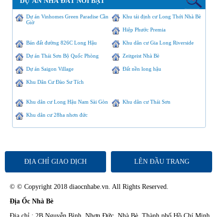
DỰ ÁN NHÀ ĐẤT NỔI BẬT
Dự án Vinhomes Green Paradise Cần
Khu tái định cư Long Thới Nhà Bè
Giờ
Hiệp Phước Premia
Bán đất đường 826C Long Hậu
Khu dân cư Gia Long Riverside
Dự án Thái Sơn Bộ Quốc Phòng
Zeitgeist Nhà Bè
Dự án Saigon Village
Đất nền long hậu
Khu Dân Cư Đào Sư Tích
Khu dân cư Long Hậu Nam Sài Gòn
Khu dân cư Thái Sơn
Khu dân cư 28ha nhơn đức
ĐỊA CHỈ GIAO DỊCH
LÊN ĐẦU TRANG
© © Copyright 2018 diaocnhabe.vn. All Rights Reserved.
Địa Ốc Nhà Bè
Địa chỉ : 2B Nguyễn Bình, Nhơn Đức, Nhà Bè, Thành phố Hồ Chí Minh