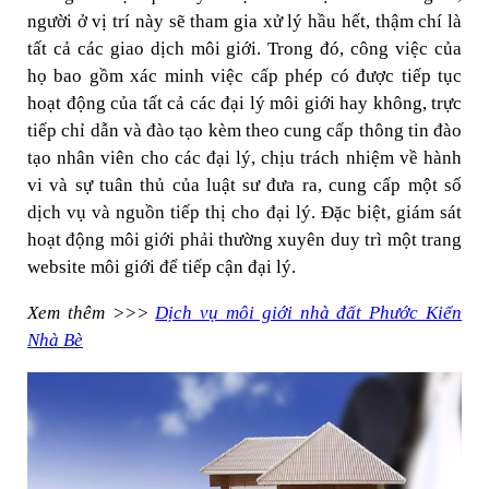
người ở vị trí này sẽ tham gia xử lý hầu hết, thậm chí là
tất cả các giao dịch môi giới. Trong đó, công việc của
họ bao gồm xác minh việc cấp phép có được tiếp tục
hoạt động của tất cả các đại lý môi giới hay không, trực
tiếp chỉ dẫn và đào tạo kèm theo cung cấp thông tin đào
tạo nhân viên cho các đại lý, chịu trách nhiệm về hành
vi và sự tuân thủ của luật sư đưa ra, cung cấp một số
dịch vụ và nguồn tiếp thị cho đại lý. Đặc biệt, giám sát
hoạt động môi giới phải thường xuyên duy trì một trang
website môi giới để tiếp cận đại lý.
Xem thêm >>>
Dịch vụ môi giới nhà đất Phước Kiển
Nhà Bè