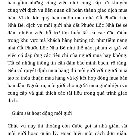
bao gồm những công việc như cung cấp lời khuyên
cùng với dịch vụ liên quan để hoàn thành giao dịch mua
bán. Ví dụ khi quý bạn muốn mua nhà đất Phước Lộc
Nhà Bè, dịch vụ môi giới nhà đất Phước Lộc Nhà Bè sẽ
đảm nhiệm việc hỗ trợ tìm hiểu tất cả các đặc điểm
trong khu vực mà khách hàng hướng tới như tiềm năng
nhà đất Phước Lộc Nhà Bè như thế nào, phạm vi giá và
việc có đáp ứng các tiêu chí của người mua hay không.
Tất cả những thông tin cần đảm bảo minh bạch, rõ ràng.
Nếu có quyết định mua hàng thì môi giới với người mua
tạo ra thỏa thuận mua hàng và ký kết hợp đồng mua bán
ban đầu. Ngoài ra, môi giới cho người mua giữ nhiệm vụ
cung cấp và giải thích các tài liệu trong quá trình giao
dịch.
+ Giám sát hoạt động môi giới
Chức vụ này thi thoảng còn được gọi là nhà giám sát
môi giới hoặc quản lý. Hoặc hiểu một cách đơn giản,