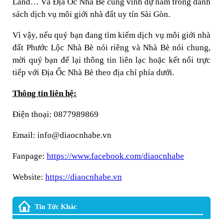
Land… Và Địa Ốc Nhà Bè cũng vinh dự nằm trong danh
sách dịch vụ môi giới nhà đất uy tín Sài Gòn.
Vì vậy, nếu quý bạn đang tìm kiếm dịch vụ môi giới nhà
đất Phước Lộc Nhà Bè nói riêng và Nhà Bè nói chung,
mời quý bạn để lại thông tin liên lạc hoặc kết nối trực
tiếp với Địa Ốc Nhà Bè theo địa chỉ phía dưới.
Thông tin liên hệ:
Điện thoại: 0877989869
Email: info@diaocnhabe.vn
Fanpage:
https://www.facebook.com/diaocnhabe
Website:
https://diaocnhabe.vn
Tin Tức Khác