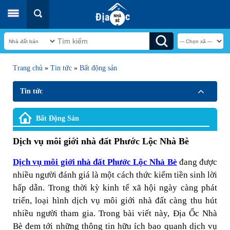
Trang chủ
»
Tin tức
»
Bất động sản
Tin tức
Bất Động Sản
Dịch vụ môi giới nhà đất Phước Lộc Nhà Bè
Dịch vụ môi giới nhà đất Phước Lộc Nhà Bè
đang được
nhiều người đánh giá là một cách thức kiếm tiền sinh lời
hấp dẫn. Trong thời kỳ kinh tế xã hội ngày càng phát
triển, loại hình dịch vụ môi giới nhà đất càng thu hút
nhiều người tham gia. Trong bài viết này, Địa Ốc Nhà
Bè đem tới những thông tin hữu ích bao quanh dịch vụ