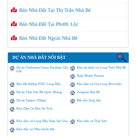
Bán Nhà Đất Tại Thị Trấn Nhà Bè
Bán Nhà Đất Tại Phước Lộc
Bán Nhà Đất Ngoài Nhà Bè
DỰ ÁN NHÀ ĐẤT NỔI BẬT
Dự án Vinhomes Green Paradise Cần
Khu tái định cư Long Thới Nhà Bè
Giờ
Hiệp Phước Premia
Bán đất đường 826C Long Hậu
Khu dân cư Gia Long Riverside
Dự án Thái Sơn Bộ Quốc Phòng
Zeitgeist Nhà Bè
Dự án Saigon Village
Đất nền long hậu
Khu Dân Cư Đào Sư Tích
Khu dân cư Long Hậu Nam Sài Gòn
Khu dân cư Thái Sơn
Khu dân cư 28ha nhơn đức