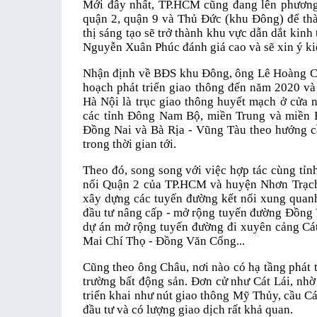
Mới đây nhất, TP.HCM cũng đang lên phương 
quận 2, quận 9 và Thủ Đức (khu Đông) để th
thị sáng tạo sẽ trở thành khu vực dẫn dắt kin
Nguyễn Xuân Phúc đánh giá cao và sẽ xin ý kiế
Nhận định về BĐS khu Đông, ông Lê Hoàng Ch
hoạch phát triển giao thông đến năm 2020 và
Hà Nội là trục giao thông huyết mạch ở cửa
các tỉnh Đông Nam Bộ, miền Trung và miền Bắ
Đồng Nai và Bà Rịa - Vũng Tàu theo hướng cầ
trong thời gian tới.
Theo đó, song song với việc hợp tác cùng tỉn
nối Quận 2 của TP.HCM và huyện Nhơn Trạch 
xây dựng các tuyến đường kết nối xung quan
đầu tư nâng cấp - mở rộng tuyến đường Đồng 
dự án mở rộng tuyến đường đi xuyên cảng Cát
Mai Chí Thọ - Đồng Văn Cống...
Cũng theo ông Châu, nơi nào có hạ tầng phát t
trường bất động sản. Đơn cử như Cát Lái, nhờ
triển khai như nút giao thông Mỹ Thủy, cầu Cát 
đầu tư và có lượng giao dịch rất khả quan.