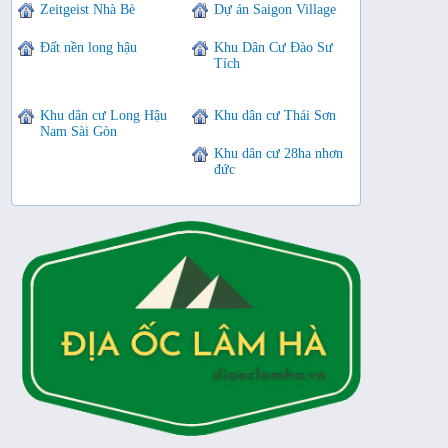
Zeitgeist Nhà Bè
Dự án Saigon Village
Đất nền long hậu
Khu Dân Cư Đào Sư
Tích
Khu dân cư Long Hậu
Khu dân cư Thái Sơn
Nam Sài Gòn
Khu dân cư 28ha nhơn
đức