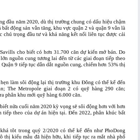
áng đầu năm 2020, dù thị trường chung có dấu hiệu chậm
 bất động sản vẫn tăng, khu vực quận 2 và quận 9 vẫn là
 chú trọng đầu tư và khả năng kết nối liên tục được cải
Savills cho biết có hơn 31.700 căn dự kiến mở bán. Do
lớn nguồn cung tương lai đến từ các giai đoạn tiếp theo
 Quận 9 tiếp tục dẫn dắt nguồn cung, chiếm hơn 53% thị
hẹn làm sôi động lại thị trường khu Đông có thể kể đến
n; The Metropole giai đoạn 2 có quỹ hàng 290 căn;
ra phân khu mới quỹ hàng 6.000 căn.
o biết nửa cuối năm 2020 kỳ vọng sẽ sôi động hơn với hơn
 tiếp theo của dự án hiện tại. Đến 2022, phân khúc bất
 khá tôt trong quý 2/2020 có thể kể đến như PhoDong
đô thị kiểu mẫu đã hiện hữu, khi tiếp tục ra mắt nhà phố