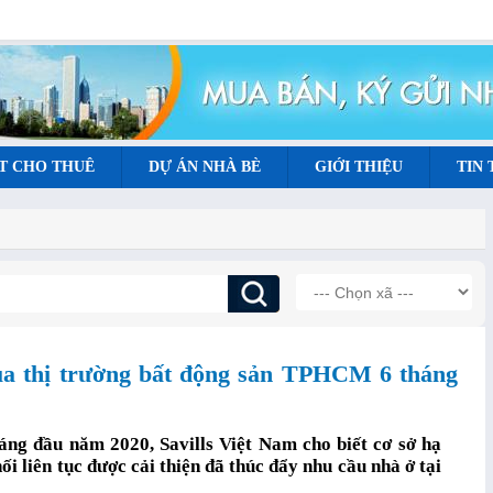
T CHO THUÊ
DỰ ÁN NHÀ BÈ
GIỚI THIỆU
TIN
của thị trường bất động sản TPHCM 6 tháng
g đầu năm 2020, Savills Việt Nam cho biết cơ sở hạ
i liên tục được cải thiện đã thúc đẩy nhu cầu nhà ở tại