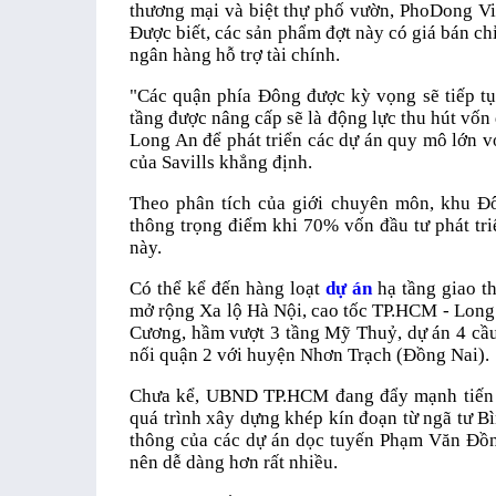
thương mại và biệt thự phố vườn, PhoDong Vil
Được biết, các sản phẩm đợt này có giá bán chỉ
ngân hàng hỗ trợ tài chính.
"Các quận phía Đông được kỳ vọng sẽ tiếp t
tầng được nâng cấp sẽ là động lực thu hút vốn
Long An để phát triển các dự án quy mô lớn v
của Savills khẳng định.
Theo phân tích của giới chuyên môn, khu Đ
thông trọng điểm khi 70% vốn đầu tư phát tr
này.
Có thể kể đến hàng loạt
dự án
hạ tầng giao t
mở rộng Xa lộ Hà Nội, cao tốc TP.HCM - Long
Cương, hầm vượt 3 tầng Mỹ Thuỷ, dự án 4 cầu
nối quận 2 với huyện Nhơn Trạch (Đồng Nai).
Chưa kể, UBND TP.HCM đang đẩy mạnh tiến độ
quá trình xây dựng khép kín đoạn từ ngã tư B
thông của các dự án dọc tuyến Phạm Văn Đồn
nên dễ dàng hơn rất nhiều.