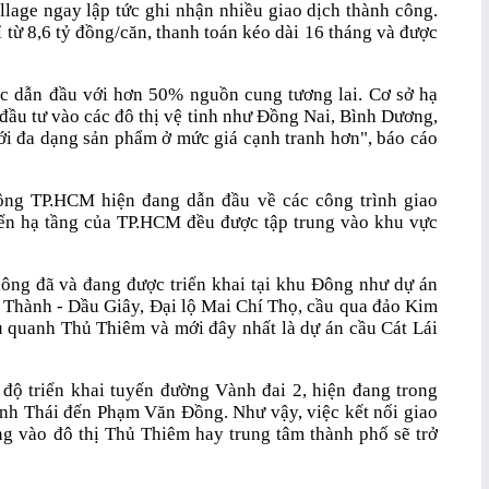
lage ngay lập tức ghi nhận nhiều giao dịch thành công.
 từ 8,6 tỷ đồng/căn, thanh toán kéo dài 16 tháng và được
ục dẫn đầu với hơn 50% nguồn cung tương lai. Cơ sở hạ
 đầu tư vào các đô thị vệ tinh như Đồng Nai, Bình Dương,
ới đa dạng sản phẩm ở mức giá cạnh tranh hơn", báo cáo
ông TP.HCM hiện đang dẫn đầu về các công trình giao
iển hạ tầng của TP.HCM đều được tập trung vào khu vực
hông đã và đang được triển khai tại khu Đông như dự án
 Thành - Dầu Giây, Đại lộ Mai Chí Thọ, cầu qua đảo Kim
 quanh Thủ Thiêm và mới đây nhất là dự án cầu Cát Lái
 triển khai tuyến đường Vành đai 2, hiện đang trong
ình Thái đến Phạm Văn Đồng. Như vậy, việc kết nối giao
g vào đô thị Thủ Thiêm hay trung tâm thành phố sẽ trở