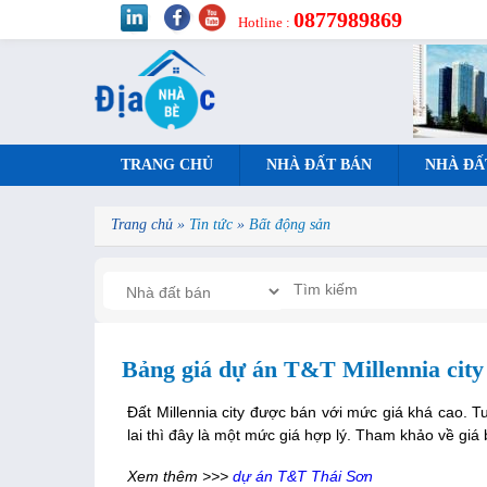
0877989869
Hotline :
TRANG CHỦ
NHÀ ĐẤT BÁN
NHÀ ĐẤ
Trang chủ
»
Tin tức
»
Bất động sản
Bảng giá dự án T&T Millennia city
Đất Millennia city được bán với mức giá khá cao. Tu
lai thì đây là một mức giá hợp lý. Tham khảo về giá
Xem thêm >>>
dự án T&T Thái Sơn