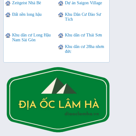
Zeitgeist Nhà Bè
Dự án Saigon Village
Đất nền long hậu
Khu Dân Cư Đào Sư
Tích
Khu dân cư Long Hậu
Khu dân cư Thái Sơn
Nam Sài Gòn
Khu dân cư 28ha nhơn
đức