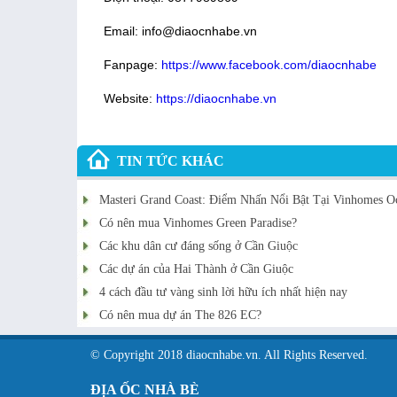
Email: info@diaocnhabe.vn
Fanpage:
https://www.facebook.com/diaocnhabe
Website:
https://diaocnhabe.vn
TIN TỨC KHÁC
Masteri Grand Coast: Điểm Nhấn Nổi Bật Tại Vinhomes O
Có nên mua Vinhomes Green Paradise?
Các khu dân cư đáng sống ở Cần Giuộc
Các dự án của Hai Thành ở Cần Giuộc
4 cách đầu tư vàng sinh lời hữu ích nhất hiện nay
Có nên mua dự án The 826 EC?
© Copyright 2018 diaocnhabe.vn. All Rights Reserved.
ĐỊA ỐC NHÀ BÈ