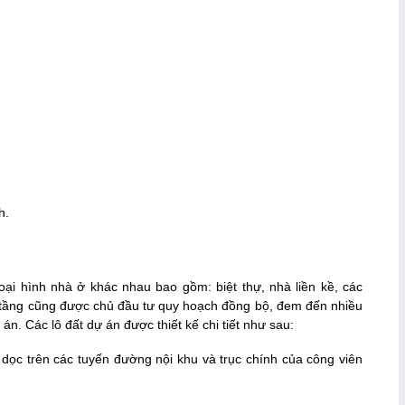
h.
oại hình nhà ở khác nhau bao gồm: biệt thự, nhà liền kề, các
ạ tầng cũng được chủ đầu tư quy hoạch đồng bộ, đem đến nhiều
 án. Các lô đất dự án được thiết kế chi tiết như sau:
dọc trên các tuyến đường nội khu và trục chính của công viên