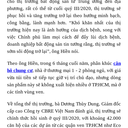
cho thị trường bất động sản từ Trung ương đến địa
phương, rất có thể từ cuối quý III/2020, thị trường sẽ
phục hồi và tăng trưởng trở lại theo hướng minh bạch,
công bằng, lành mạnh hơn. “Khó khăn nhất của thị
trường hiện nay là ảnh hưởng của dịch bệnh, song với
việc Chính phủ làm mọi cách để đẩy lùi dịch bệnh,
doanh nghiệp bất động sản tin tưởng rằng, thị trường sẽ
sớm sôi động trở lại”, ông Hiền nói.
Theo ông Hiền, trong 6 tháng cuối năm, phân khúc
căn
hộ chung cư
, nhà ở thương mại 1 - 2 phòng ngủ, với giá
vừa túi tiền sẽ tiếp tục giữ vị trí chủ đạo, nhưng dòng
sản phẩm này sẽ không xuất hiện nhiều ở TP.HCM, mà ở
các tỉnh vùng ven.
Về tổng thể thị trường, bà Dương Thùy Dung, Giám đốc
cấp cao Công ty CBRE Việt Nam đánh giá, thị trường sẽ
chính thức hồi sinh ở quý III/2020, với khoảng 42.000
căn hộ của các dự án từ các quận ven TP.HCM như Eco