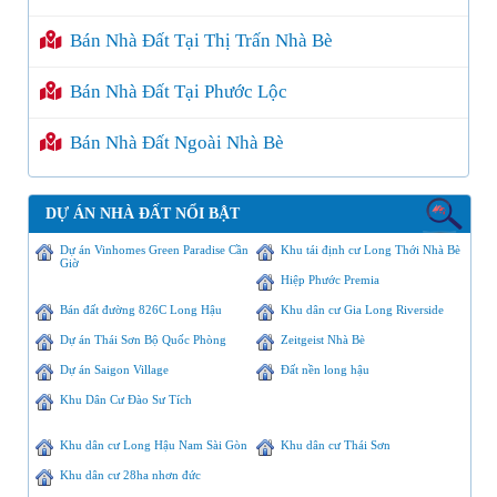
Bán Nhà Đất Tại Thị Trấn Nhà Bè
Bán Nhà Đất Tại Phước Lộc
Bán Nhà Đất Ngoài Nhà Bè
DỰ ÁN NHÀ ĐẤT NỔI BẬT
Dự án Vinhomes Green Paradise Cần
Khu tái định cư Long Thới Nhà Bè
Giờ
Hiệp Phước Premia
Bán đất đường 826C Long Hậu
Khu dân cư Gia Long Riverside
Dự án Thái Sơn Bộ Quốc Phòng
Zeitgeist Nhà Bè
Dự án Saigon Village
Đất nền long hậu
Khu Dân Cư Đào Sư Tích
Khu dân cư Long Hậu Nam Sài Gòn
Khu dân cư Thái Sơn
Khu dân cư 28ha nhơn đức