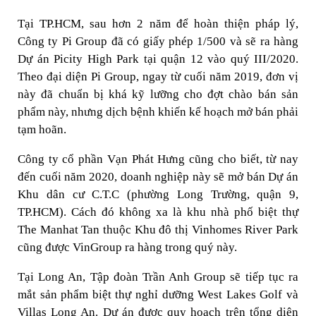
Tại TP.HCM, sau hơn 2 năm để hoàn thiện pháp lý,
Công ty Pi Group đã có giấy phép 1/500 và sẽ ra hàng
Dự án Picity High Park tại quận 12 vào quý III/2020.
Theo đại diện Pi Group, ngay từ cuối năm 2019, đơn vị
này đã chuẩn bị khá kỹ lưỡng cho đợt chào bán sản
phẩm này, nhưng dịch bệnh khiến kế hoạch mở bán phải
tạm hoãn.
Công ty cổ phần Vạn Phát Hưng cũng cho biết, từ nay
đến cuối năm 2020, doanh nghiệp này sẽ mở bán Dự án
Khu dân cư C.T.C (phường Long Trường, quận 9,
TP.HCM). Cách đó không xa là khu nhà phố biệt thự
The Manhat Tan thuộc Khu đô thị Vinhomes River Park
cũng được VinGroup ra hàng trong quý này.
Tại Long An, Tập đoàn Trần Anh Group sẽ tiếp tục ra
mắt sản phẩm biệt thự nghỉ dưỡng West Lakes Golf và
Villas Long An. Dự án được quy hoạch trên tổng diện