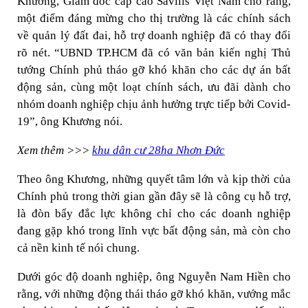
Khương, Giám đốc cấp cao Savills Việt Nam cho rằng,
một điểm đáng mừng cho thị trường là các chính sách
về quản lý đất đai, hỗ trợ doanh nghiệp đã có thay đổi
rõ nét. “UBND TP.HCM đã có văn bản kiến nghị Thủ
tướng Chính phủ tháo gỡ khó khăn cho các dự án bất
động sản, cùng một loạt chính sách, ưu đãi dành cho
nhóm doanh nghiệp chịu ảnh hưởng trực tiếp bởi Covid-
19”, ông Khương nói.
Xem thêm >>>
khu dân cư 28ha Nhơn Đức
Theo ông Khương, những quyết tâm lớn và kịp thời của
Chính phủ trong thời gian gần đây sẽ là công cụ hỗ trợ,
là đòn bẩy đắc lực không chỉ cho các doanh nghiệp
đang gặp khó trong lĩnh vực bất động sản, mà còn cho
cả nền kinh tế nói chung.
Dưới góc độ doanh nghiệp, ông Nguyễn Nam Hiền cho
rằng, với những động thái tháo gỡ khó khăn, vướng mắc