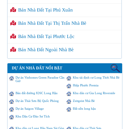
Bán Nhà Đất Tại Phú Xuân
Bán Nhà Đất Tại Thị Trấn Nhà Bè
Bán Nhà Đất Tại Phước Lộc
Bán Nhà Đất Ngoài Nhà Bè
DỰ ÁN NHÀ ĐẤT NỔI BẬT
Dự án Vinhomes Green Paradise Cần
Khu tái định cư Long Thới Nhà Bè
Giờ
Hiệp Phước Premia
Bán đất đường 826C Long Hậu
Khu dân cư Gia Long Riverside
Dự án Thái Sơn Bộ Quốc Phòng
Zeitgeist Nhà Bè
Dự án Saigon Village
Đất nền long hậu
Khu Dân Cư Đào Sư Tích
Khu dân cư Long Hậu Nam Sài Gòn
Khu dân cư Thái Sơn