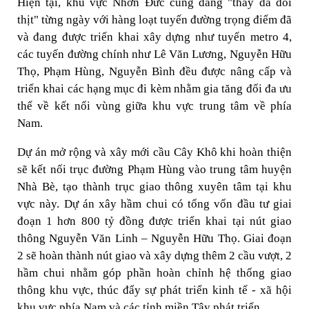
Hiện tại, khu vực Nhơn Đức cũng đang "thay da đổi
thịt" từng ngày với hàng loạt tuyến đường trọng điểm đã
và đang được triển khai xây dựng như tuyến metro 4,
các tuyến đường chính như Lê Văn Lương, Nguyễn Hữu
Thọ, Phạm Hùng, Nguyễn Bình đều được nâng cấp và
triển khai các hạng mục đi kèm nhằm gia tăng đối đa ưu
thế về kết nối vùng giữa khu vực trung tâm về phía
Nam.
Dự án mở rộng và xây mới cầu Cây Khô khi hoàn thiện
sẽ kết nối trục đường Phạm Hùng vào trung tâm huyện
Nhà Bè, tạo thành trục giao thông xuyên tâm tại khu
vực này. Dự án xây hầm chui có tổng vốn đầu tư giai
đoạn 1 hơn 800 tỷ đồng được triển khai tại nút giao
thông Nguyễn Văn Linh – Nguyễn Hữu Thọ. Giai đoạn
2 sẽ hoàn thành nút giao và xây dựng thêm 2 cầu vượt, 2
hầm chui nhằm góp phần hoàn chỉnh hệ thống giao
thông khu vực, thúc đẩy sự phát triển kinh tế - xã hội
khu vực phía Nam và các tỉnh miền Tây phát triển.