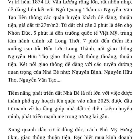
Vị trí hẻm 1874 Lê Văn Lương rộng lớn, rất nhộn nhịp,
dễ dàng liên kết với Ngô Quang Thắm ra Nguyễn Văn
Tạo liên thông các quận huyện khách dễ dàng, thuận
tiện, giá đất từ 27tr/m2. Từ đất chỉ cần 2 phút là đến chợ
Nhơn Đức, 5 phút là đến trường quốc tế Việt Mỹ, trung
tâm hành chính xã Long Thới, 7 phút đến điểm lên
xuống cao tốc Bến Lức Long Thành, nút giao thông
Nguyễn Hữu Thọ giao thông rất thông thoáng, thuận
tiện. Kết nối giao thông dễ dàng với các tuyến đường
quan trọng của Nhà Bè như: Nguyễn Bình, Nguyễn Hữu
Thọ, Nguyễn Văn Tạo....
Tiềm năng phát triển đất Nhà Bè là rất lớn với việc được
thành phố quy hoạch lên quận vào năm 2025, được đầu
tư mạnh về hạ tầng giúp nhà đất có điều kiện chuyển
mình, phát triển mạnh mẽ trong tương lai gần.
Xung quanh dân cư ở đông đúc, cách Phú Mỹ Hưng
6km, giao thông thuận tiện. Đặc biệt mua kinh doanh