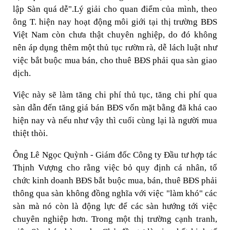
lập Sàn quá dễ".Lý giải cho quan điểm của mình, theo
ông T. hiện nay hoạt động môi giới tại thị trường BĐS
Việt Nam còn chưa thật chuyên nghiệp, do đó không
nên áp dụng thêm một thủ tục rườm rà, dễ lách luật như
việc bắt buộc mua bán, cho thuê BĐS phải qua sàn giao
dịch.
Việc này sẽ làm tăng chi phí thủ tục, tăng chi phí qua
sàn dẫn đến tăng giá bán BĐS vốn mặt bằng đã khá cao
hiện nay và nếu như vậy thì cuối cùng lại là người mua
thiệt thòi.
Ông Lê Ngọc Quỳnh - Giám đốc Công ty Đầu tư hợp tác
Thịnh Vượng cho rằng việc bỏ quy định cá nhân, tổ
chức kinh doanh BĐS bắt buộc mua, bán, thuê BĐS phải
thông qua sàn không đồng nghĩa với việc "làm khó" các
sàn mà nó còn là động lực để các sàn hướng tới việc
chuyên nghiệp hơn. Trong một thị trường cạnh tranh,