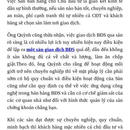
việc Sàn bán hàng cho Chủ đầu tư là giao kết kinh tế
dân sự bình thường, nếu sàn nào bán tốt, chuyên nghiệp,
an toàn, phí cạnh tranh thì tự nhiên cả CĐT và khách
hàng sẽ chọn sàn làm nơi giao dịch.
Ông Quỳnh cũng thừa nhận, việc giao dịch BĐS qua sàn
rõ ràng là có nhiều lợi ích tuy nhiên hiện nay điều kiện
để lập ra
một sàn giao dịch BĐS
quá dễ, dẫn đến không
ít sàn không đủ cả về chất và lượng, làm ăn chộp
giật.Theo đó, ông Quỳnh cho rằng để hoạt động môi
giới trở nên chuyên nghiệp thì về mặt pháp lý cần phải
sớm có bộ quy chuẩn và điều kiện hoạt động của Sàn
cũng như cần quy định cụ thể về việc ứng dụng công
nghệ trong bán hàng BĐS và cần có cơ chế giám sát của
các cơ quan nhà như đối với hình thức quản lý của sàn
chứng khoán chẳng hạn.
Khi các sàn đạt được sự chuyên nghiệp, quy chuẩn,
minh bạch thì khách hàng mặc nhiên cả chủ đầu tư và