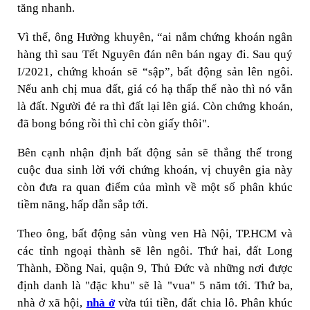
tăng nhanh.
Vì thế, ông Hưởng khuyên, “ai nắm chứng khoán ngân
hàng thì sau Tết Nguyên đán nên bán ngay đi. Sau quý
I/2021, chứng khoán sẽ “sập”, bất động sản lên ngôi.
Nếu anh chị mua đất, giá có hạ thấp thế nào thì nó vẫn
là đất. Người đẻ ra thì đất lại lên giá. Còn chứng khoán,
đã bong bóng rồi thì chỉ còn giấy thôi".
Bên cạnh nhận định bất động sản sẽ thắng thế trong
cuộc đua sinh lời với chứng khoán, vị chuyên gia này
còn đưa ra quan điểm của mình về một số phân khúc
tiềm năng, hấp dẫn sắp tới.
Theo ông, bất động sản vùng ven Hà Nội, TP.HCM và
các tỉnh ngoại thành sẽ lên ngôi. Thứ hai, đất Long
Thành, Đồng Nai, quận 9, Thủ Đức và những nơi được
định danh là "đặc khu" sẽ là "vua" 5 năm tới. Thứ ba,
nhà ở xã hội,
nhà ở
vừa túi tiền, đất chia lô. Phân khúc