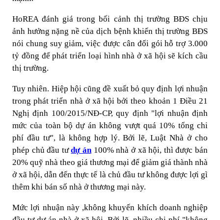
HoREA đánh giá trong bối cảnh thị trường BĐS chịu
ảnh hưởng nặng nề của dịch bệnh khiến thị trường BĐS
nói chung suy giảm, việc được cân đối gói hỗ trợ 3.000
tỷ đồng để phát triển loại hình nhà ở xã hội sẽ kích cầu
thị trường.
Tuy nhiên. Hiệp hội cũng đề xuất bỏ quy định lợi nhuận
trong phát triển nhà ở xã hội bởi theo khoản 1 Điều 21
Nghị định 100/2015/NĐ-CP, quy định "lợi nhuận định
mức của toàn bộ dự án không vượt quá 10% tổng chi
phí đầu tư", là không hợp lý. Bởi lẽ, Luật Nhà ở cho
phép chủ đầu tư
dự án
100% nhà ở xã hội, thì được bán
20% quỹ nhà theo giá thương mại để giảm giá thành nhà
ở xã hội, dẫn đến thực tế là chủ đầu tư không được lợi gì
thêm khi bán số nhà ở thương mại này.
Mức lợi nhuận này ,không khuyến khích doanh nghiệp
đầu tư dự án nhà ở xã hội. Bởi lẽ, nhiều chi phí "không