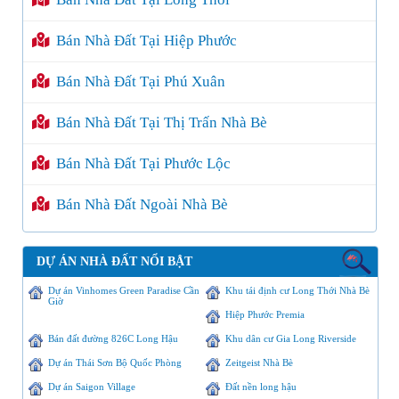
Bán Nhà Đất Tại Hiệp Phước
Bán Nhà Đất Tại Phú Xuân
Bán Nhà Đất Tại Thị Trấn Nhà Bè
Bán Nhà Đất Tại Phước Lộc
Bán Nhà Đất Ngoài Nhà Bè
DỰ ÁN NHÀ ĐẤT NỔI BẬT
Dự án Vinhomes Green Paradise Cần
Khu tái định cư Long Thới Nhà Bè
Giờ
Hiệp Phước Premia
Bán đất đường 826C Long Hậu
Khu dân cư Gia Long Riverside
Dự án Thái Sơn Bộ Quốc Phòng
Zeitgeist Nhà Bè
Dự án Saigon Village
Đất nền long hậu