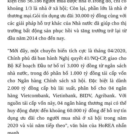
kiện cho 56.186 người mua được nhà ở.Trong đó, chỉ có
khoảng 1/3 là nhà ở xã hội; Còn lại, phần lớn là nhà ở
thương mại.Gói tín dụng ưu đãi 30.000 tỷ đồng cùng với
các giải pháp hỗ trợ khác của Nhà nước đã giúp cho thị
trường bất động sản phục hồi và tăng trưởng trở lại từ
đầu năm 2014 cho đến nay.
"Mới đây, một chuyển biến tích cực là tháng 04/2020,
Chính phủ đã ban hành Nghị quyết 41/NQ-CP, giao cho
Bộ Kế hoạch Đầu tư bố trí 3.000 tỷ đồng từ ngân sách
nhà nước, trong đó phân bổ 1.000 tỷ đồng tái cấp vốn
cho Ngân hàng Chính sách xã hội. Đặc biệt là dành
2.000 tỷ đồng cấp bù lãi suất, phân bổ cho 04 ngân
hàng Vietcombank, Vietinbank, BIDV, Agribank. Với
nguồn tái cấp vốn này, 04 ngân hàng thương mại có thể
huy động được đến khoảng 60.000 tỷ đồng để hỗ trợ tín
dụng ưu đãi cho người mua nhà ở xã hội trong năm
2020 và vài năm tiếp theo", văn bản của HoREA nhấn
mạnh.