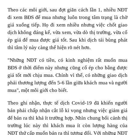
Theo các môi giới, sau đợt giãn cách lần 1, nhiều NĐT
đi xem BĐS để mua nhưng luôn trong tâm trạng là chờ
giá xuống tiếp. Họ đi xem nhiều nhưng việc chốt giao
dịch không đáng kể, vừa xem, vừa dò thị trường, vừa cố
ép giá để mua được giá tốt. Sau khi dịch tái bùng phát
thì tâm lý này càng thể hiện rõ nét hơn.
"Những NĐT có tiền, có kinh nghiệm rất muốn mua
BĐS ở thời điểm này nhưng cũng cố ép cho bằng được
giá tốt mới chịu mua. Chính vì thế, có những giao dịch
phải thương lượng đến 5-6 lần giữa khách mua và người
mua", một môi giới cho biết.
Theo ghi nhận, thực tế dịch Covid-19 đã khiến người
bán phải chấp nhận cắt lỗ kì vọng nhưng việc giảm giá
để bán ra thì khá ít trường hợp. Nhìn chung bối cảnh thị
trường lúc này thì khách mua ít còn lượng hàng của
NĐT thứ cấp muốn bán ra thì tương đối. Với những NĐT