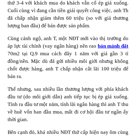
thứ 3-4 với khách mua do khách vẫn cố ép giá xuống.
Cuối cùng vì đang cần tiền giải quyết công việc, anh Th
đã chấp nhận giảm thêm 60 triệu (so với giá thương
lượng ban đầu) để bán được sản phẩm.
Cùng cảnh ngộ, anh T, một NĐT mới vào thị trường do
áp lực tài chính (vay ngân hàng) nên rao
bán mảnh đất
70m2 tại Q.9 mua cách đây 1 năm với giá gần 3 tỉ
đồng/nền. Mặc dù đã gửi nhiều môi giới nhưng không
chốt được hàng, anh T chấp nhận cắt lãi 100 triệu để
bán ra.
Thế nhưng, sau nhiều lần thương lượng với phía khách
đầu tư (do môi giới dẫn) anh tiếp tục bị ép giá xuống.
Tính ra đầu tư một năm, tính lãi ngân hàng thì anh T thu
về huề vốn ban đầu mua, mất đi cơ hội đầu tư ngần ấy
thời gian.
Bên cạnh đó, khá nhiều NĐT thứ cấp hiện nay ôm cùng