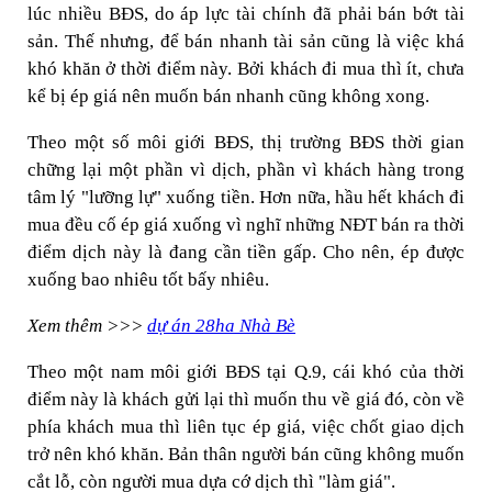
lúc nhiều BĐS, do áp lực tài chính đã phải bán bớt tài
sản. Thế nhưng, để bán nhanh tài sản cũng là việc khá
khó khăn ở thời điểm này. Bởi khách đi mua thì ít, chưa
kể bị ép giá nên muốn bán nhanh cũng không xong.
Theo một số môi giới BĐS, thị trường BĐS thời gian
chững lại một phần vì dịch, phần vì khách hàng trong
tâm lý "lưỡng lự" xuống tiền. Hơn nữa, hầu hết khách đi
mua đều cố ép giá xuống vì nghĩ những NĐT bán ra thời
điểm dịch này là đang cần tiền gấp. Cho nên, ép được
xuống bao nhiêu tốt bấy nhiêu.
Xem thêm >>>
dự án 28ha Nhà Bè
Theo một nam môi giới BĐS tại Q.9, cái khó của thời
điểm này là khách gửi lại thì muốn thu về giá đó, còn về
phía khách mua thì liên tục ép giá, việc chốt giao dịch
trở nên khó khăn. Bản thân người bán cũng không muốn
cắt lỗ, còn người mua dựa cớ dịch thì "làm giá".