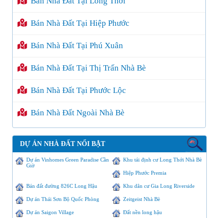
Bán Nhà Đất Tại Long Thới
Bán Nhà Đất Tại Hiệp Phước
Bán Nhà Đất Tại Phú Xuân
Bán Nhà Đất Tại Thị Trấn Nhà Bè
Bán Nhà Đất Tại Phước Lộc
Bán Nhà Đất Ngoài Nhà Bè
DỰ ÁN NHÀ ĐẤT NỔI BẬT
Dự án Vinhomes Green Paradise Cần
Khu tái định cư Long Thới Nhà Bè
Giờ
Hiệp Phước Premia
Bán đất đường 826C Long Hậu
Khu dân cư Gia Long Riverside
Dự án Thái Sơn Bộ Quốc Phòng
Zeitgeist Nhà Bè
Dự án Saigon Village
Đất nền long hậu