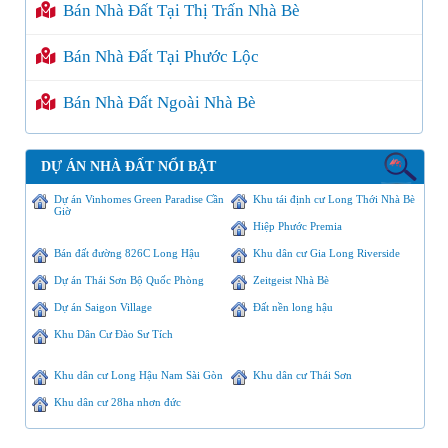
Bán Nhà Đất Tại Thị Trấn Nhà Bè
Bán Nhà Đất Tại Phước Lộc
Bán Nhà Đất Ngoài Nhà Bè
DỰ ÁN NHÀ ĐẤT NỔI BẬT
Dự án Vinhomes Green Paradise Cần
Khu tái định cư Long Thới Nhà Bè
Giờ
Hiệp Phước Premia
Bán đất đường 826C Long Hậu
Khu dân cư Gia Long Riverside
Dự án Thái Sơn Bộ Quốc Phòng
Zeitgeist Nhà Bè
Dự án Saigon Village
Đất nền long hậu
Khu Dân Cư Đào Sư Tích
Khu dân cư Long Hậu Nam Sài Gòn
Khu dân cư Thái Sơn
Khu dân cư 28ha nhơn đức