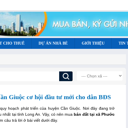
T CHO THUÊ
DỰ ÁN NHÀ BÈ
GIỚI THIỆU
TIN
ần Giuộc cơ hội đầu tư mới cho dân BĐS
quy hoạch phát triển của huyện Cần Giuộc. Nơi đây đang trở
u nhất tại tỉnh Long An. Vậy, có nên mua
bán đất tại xã Phước
 câu trả lời ở bài viết dưới đây.