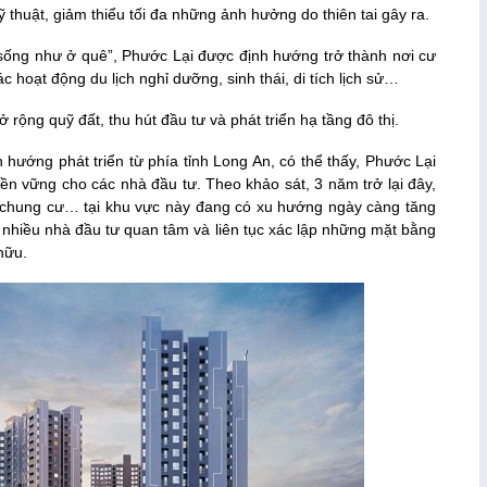
 thuật, giảm thiểu tối đa những ảnh hưởng do thiên tai gây ra.
ống như ở quê”, Phước Lại được định hướng trở thành nơi cư
 hoạt động du lịch nghỉ dưỡng, sinh thái, di tích lịch sử…
rộng quỹ đất, thu hút đầu tư và phát triển hạ tầng đô thị.
ịnh hướng phát triển từ phía tỉnh Long An, có thể thấy, Phước Lại
bền vững cho các nhà đầu tư. Theo khảo sát, 3 năm trở lại đây,
ộ chung cư… tại khu vực này đang có xu hướng ngày càng tăng
ất nhiều nhà đầu tư quan tâm và liên tục xác lập những mặt bằng
 hữu.