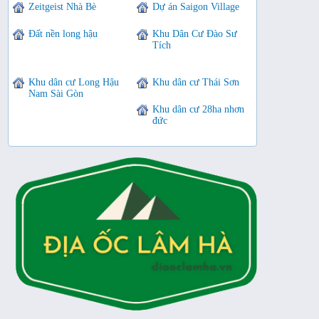
Zeitgeist Nhà Bè
Dự án Saigon Village
Đất nền long hậu
Khu Dân Cư Đào Sư
Tích
Khu dân cư Long Hậu
Khu dân cư Thái Sơn
Nam Sài Gòn
Khu dân cư 28ha nhơn
đức