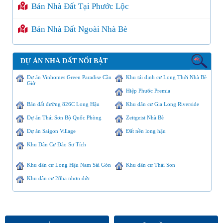
Bán Nhà Đất Tại Phước Lộc
Bán Nhà Đất Ngoài Nhà Bè
DỰ ÁN NHÀ ĐẤT NỔI BẬT
Dự án Vinhomes Green Paradise Cần
Khu tái định cư Long Thới Nhà Bè
Giờ
Hiệp Phước Premia
Bán đất đường 826C Long Hậu
Khu dân cư Gia Long Riverside
Dự án Thái Sơn Bộ Quốc Phòng
Zeitgeist Nhà Bè
Dự án Saigon Village
Đất nền long hậu
Khu Dân Cư Đào Sư Tích
Khu dân cư Long Hậu Nam Sài Gòn
Khu dân cư Thái Sơn
Khu dân cư 28ha nhơn đức