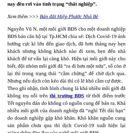
nay đều rơi vào tình trạng “thất nghiệp”.
Xem thêm >>>
Bán đất Hiệp Phước Nhà Bè
Nguyễn Vũ N, một môi giới BĐS cho một doanh nghiệp
BĐS bán căn hộ tại Tp.HCM chia sẻ: Dịch Covid-19 ảnh
hưởng cực kì lớn đến giao dịch, đã hơn tháng nay hẹn
khách nhưng không khách nào đi xem, hẹn đến nhà
khách để tư vấn lại càng khó. Hiện tại môi giới này cho
biết, đội nhóm môi giới đã “ra đi hơn một nửa”, số còn ở
lại thì trong trạng thái “cầm chừng” để chờ dịch qua.
Nhưng nếu dịch còn kéo dài thì có lẽ khó cầm cự được.
Theo ghi nhận, tình hình chung là khá nhiều môi giới đã
không trụ nỗi trên
thị trường BĐS
từ thời điểm trước
Tết nguyên đán do không có nguồn cung để bán ra. Khá
nhiều môi giới của doanh nghiệp đã “nghỉ Tết dài hạn”
do doanh nghiệp gặp khó khăn. Khó khăn nguồn cung
sản phẩm chưa qua thì dịch Covid-19 xuất hiện lại
giáng thêm đòn đau vào nghề môi giới BĐS.