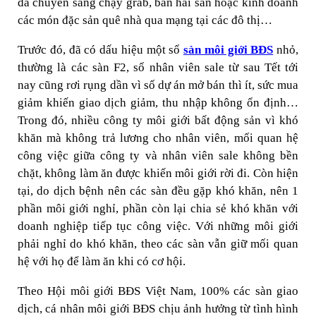
đã chuyển sang chạy grab, bán hải sản hoặc kinh doanh
các món đặc sản quê nhà qua mạng tại các đô thị…
Trước đó, đã có dấu hiệu một số
sàn môi giới BĐS
nhỏ,
thường là các sàn F2, số nhân viên sale từ sau Tết tới
nay cũng rơi rụng dần vì số dự án mở bán thì ít, sức mua
giảm khiến giao dịch giảm, thu nhập không ổn định…
Trong đó, nhiều công ty môi giới bất động sản vì khó
khăn mà không trả lương cho nhân viên, mối quan hệ
công việc giữa công ty và nhân viên sale không bền
chặt, không làm ăn được khiến môi giới rời đi. Còn hiện
tại, do dịch bệnh nên các sàn đều gặp khó khăn, nên 1
phần môi giới nghỉ, phần còn lại chia sẻ khó khăn với
doanh nghiệp tiếp tục công việc. Với những môi giới
phải nghỉ do khó khăn, theo các sàn vẫn giữ mối quan
hệ với họ để làm ăn khi có cơ hội.
Theo Hội môi giới BĐS Việt Nam, 100% các sàn giao
dịch, cá nhân môi giới BĐS chịu ảnh hưởng từ tình hình