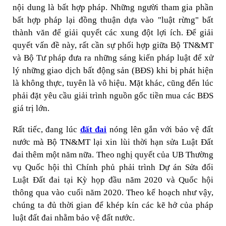
nội dung là bất hợp pháp. Những người tham gia phần
bất hợp pháp lại đồng thuận dựa vào "luật rừng" bất
thành văn để giải quyết các xung đột lợi ích. Để giải
quyết vấn đề này, rất cần sự phối hợp giữa Bộ TN&MT
và Bộ Tư pháp đưa ra những sáng kiến pháp luật để xử
lý những giao dịch bất động sản (BĐS) khi bị phát hiện
là không thực, tuyên là vô hiệu. Mặt khác, cũng đến lúc
phải đặt yêu cầu giải trình nguồn gốc tiền mua các BĐS
giá trị lớn.
Rất tiếc, đang lúc
đất đai
nóng lên gắn với bảo vệ đất
nước mà Bộ TN&MT lại xin lùi thời hạn sửa Luật Đất
đai thêm một năm nữa. Theo nghị quyết của UB Thường
vụ Quốc hội thì Chính phủ phải trình Dự án Sửa đổi
Luật Đất đai tại Kỳ họp đầu năm 2020 và Quốc hội
thông qua vào cuối năm 2020. Theo kế hoạch như vậy,
chúng ta đủ thời gian để khép kín các kẽ hở của pháp
luật đất đai nhằm bảo vệ đất nước.