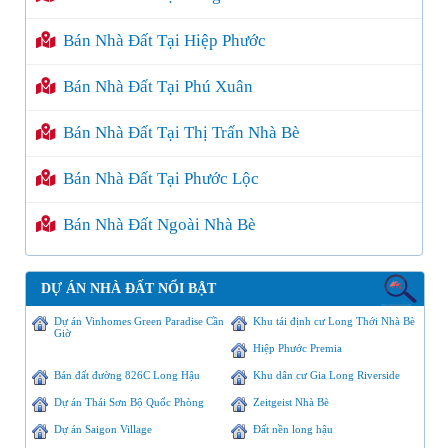
Bán Nhà Đất Tại Hiệp Phước
Bán Nhà Đất Tại Phú Xuân
Bán Nhà Đất Tại Thị Trấn Nhà Bè
Bán Nhà Đất Tại Phước Lộc
Bán Nhà Đất Ngoài Nhà Bè
DỰ ÁN NHÀ ĐẤT NỔI BẬT
Dự án Vinhomes Green Paradise Cần
Khu tái định cư Long Thới Nhà Bè
Giờ
Hiệp Phước Premia
Bán đất đường 826C Long Hậu
Khu dân cư Gia Long Riverside
Dự án Thái Sơn Bộ Quốc Phòng
Zeitgeist Nhà Bè
Dự án Saigon Village
Đất nền long hậu