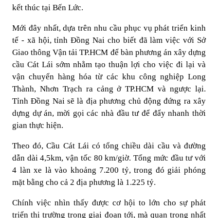
kết thúc tại Bến Lức.
Mới đây nhất, dựa trên nhu cầu phục vụ phát triển kinh
tế - xã hội, tỉnh Đồng Nai cho biết đã làm việc với Sở
Giao thông Vận tải TP.HCM để bàn phương án xây dựng
cầu Cát Lái sớm nhằm tạo thuận lợi cho việc đi lại và
vận chuyển hàng hóa từ các khu công nghiệp Long
Thành, Nhơn Trạch ra cảng ở TP.HCM và ngược lại.
Tỉnh Đồng Nai sẽ là địa phương chủ động đứng ra xây
dựng dự án, mời gọi các nhà đầu tư để đẩy nhanh thời
gian thực hiện.
Theo đó, Cầu Cát Lái có tổng chiều dài cầu và đường
dẫn dài 4,5km, vận tốc 80 km/giờ. Tổng mức đầu tư với
4 làn xe là vào khoảng 7.200 tỷ, trong đó giải phóng
mặt bằng cho cả 2 địa phương là 1.225 tỷ.
Chính việc nhìn thấy được cơ hội to lớn cho sự phát
triển thị trường trong giai đoạn tới, mà quan trọng nhất