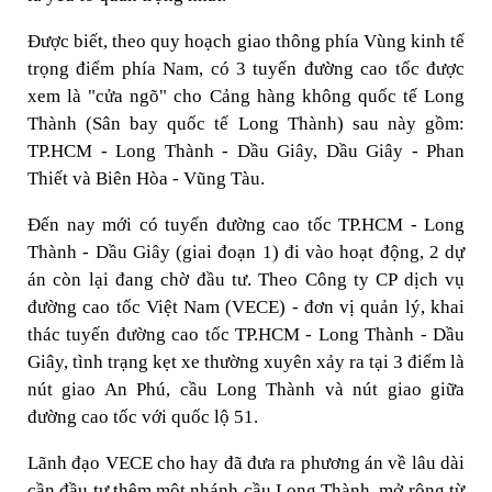
Được biết, theo quy hoạch giao thông phía Vùng kinh tế
trọng điểm phía Nam, có 3 tuyến đường cao tốc được
xem là "cửa ngõ" cho Cảng hàng không quốc tế Long
Thành (Sân bay quốc tế Long Thành) sau này gồm:
TP.HCM - Long Thành - Dầu Giây, Dầu Giây - Phan
Thiết và Biên Hòa - Vũng Tàu.
Đến nay mới có tuyến đường cao tốc TP.HCM - Long
Thành - Dầu Giây (giai đoạn 1) đi vào hoạt động, 2 dự
án còn lại đang chờ đầu tư. Theo Công ty CP dịch vụ
đường cao tốc Việt Nam (VECE) - đơn vị quản lý, khai
thác tuyến đường cao tốc TP.HCM - Long Thành - Dầu
Giây, tình trạng kẹt xe thường xuyên xảy ra tại 3 điểm là
nút giao An Phú, cầu Long Thành và nút giao giữa
đường cao tốc với quốc lộ 51.
Lãnh đạo VECE cho hay đã đưa ra phương án về lâu dài
cần đầu tư thêm một nhánh cầu Long Thành, mở rộng từ