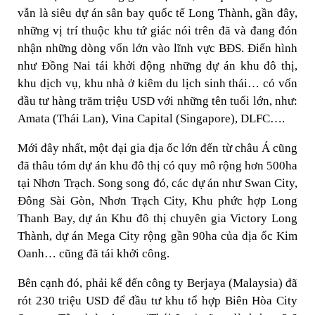
vẫn là siêu dự án sân bay quốc tế Long Thành, gần đây,
những vị trí thuộc khu tứ giác nói trên đã và đang đón
nhận những dòng vốn lớn vào lĩnh vực BĐS. Điển hình
như Đồng Nai tái khởi động những dự án khu đô thị,
khu dịch vụ, khu nhà ở kiêm du lịch sinh thái… có vốn
đầu tư hàng trăm triệu USD với những tên tuổi lớn, như:
Amata (Thái Lan), Vina Capital (Singapore), DLFC….
Mới đây nhất, một đại gia địa ốc lớn đến từ châu Á cũng
đã thâu tóm dự án khu đô thị có quy mô rộng hơn 500ha
tại Nhơn Trạch. Song song đó, các dự án như Swan City,
Đông Sài Gòn, Nhơn Trạch City, Khu phức hợp Long
Thanh Bay, dự án Khu đô thị chuyên gia Victory Long
Thành, dự án Mega City rộng gần 90ha của địa ốc Kim
Oanh… cũng đã tái khởi công.
Bên cạnh đó, phải kể đến công ty Berjaya (Malaysia) đã
rót 230 triệu USD để đầu tư khu tổ hợp Biên Hòa City