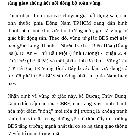
tầng giao thông kết nối đồng bộ toàn vùng.
Theo nhận định của các chuyên gia bất động sản, các
tỉnh thuộc phía Đông Nam TP.HCM đang dần hình
thành nên một khu vực thị trường mới, gọi là vùng tứ
giác bất động sản. Theo đó, vùng tứ giác BĐS mới này
bao gồm Long Thành – Nhơn Trạch – Biên Hòa (Đồng
Nai), Dĩ An – Thủ Dầu Một (Bình Dương) - quận 2, 9,
Thủ Đức (TP.HCM) và một phần tỉnh Bà Rịa – Vũng Tàu
(TP. Bà Rịa, TP. Vũng Tàu). Đây là các khu vực đang có
tốc độ phát triển BĐS sôi động nhất tại phía Nam hiện
nay.
Nhận định về vùng tứ giác này, bà Dương Thùy Dung,
Giám đốc cấp cao của CBRE, cho rằng việc hình thành
nên một điểm "nóng" mới trên thị trường là không tránh
khỏi, bởi vì một trong những yếu tố thúc đẩy thị trường
BĐS tăng trưởng mạnh nhất thì cơ sở hạ tầng giao thông
là yếu tố quan trọng nhất.