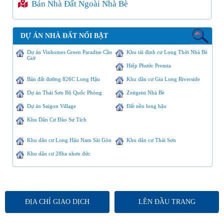
Bán Nhà Đất Ngoài Nhà Bè
DỰ ÁN NHÀ ĐẤT NỔI BẬT
Dự án Vinhomes Green Paradise Cần
Khu tái định cư Long Thới Nhà Bè
Giờ
Hiệp Phước Premia
Bán đất đường 826C Long Hậu
Khu dân cư Gia Long Riverside
Dự án Thái Sơn Bộ Quốc Phòng
Zeitgeist Nhà Bè
Dự án Saigon Village
Đất nền long hậu
Khu Dân Cư Đào Sư Tích
Khu dân cư Long Hậu Nam Sài Gòn
Khu dân cư Thái Sơn
Khu dân cư 28ha nhơn đức
ĐỊA CHỈ GIAO DỊCH
LÊN ĐẦU TRANG