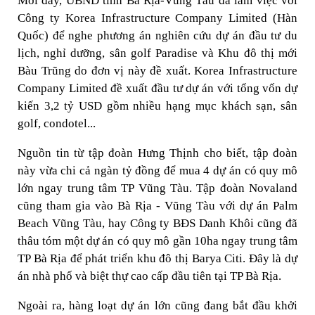
Mới đây, UBND tỉnh Bà Rịa-Vũng Tàu đã làm việc với
Công ty Korea Infrastructure Company Limited (Hàn
Quốc) để nghe phương án nghiên cứu dự án đầu tư du
lịch, nghỉ dưỡng, sân golf Paradise và Khu đô thị mới
Bàu Trũng do đơn vị này đề xuất. Korea Infrastructure
Company Limited đề xuất đầu tư dự án với tổng vốn dự
kiến 3,2 tỷ USD gồm nhiều hạng mục khách sạn, sân
golf, condotel...
Nguồn tin từ tập đoàn Hưng Thịnh cho biết, tập đoàn
này vừa chi cả ngàn tỷ đồng để mua 4 dự án có quy mô
lớn ngay trung tâm TP Vũng Tàu. Tập đoàn Novaland
cũng tham gia vào Bà Rịa - Vũng Tàu với dự án Palm
Beach Vũng Tàu, hay Công ty BĐS Danh Khôi cũng đã
thâu tóm một dự án có quy mô gần 10ha ngay trung tâm
TP Bà Rịa để phát triển khu đô thị Barya Citi. Đây là dự
án nhà phố và biệt thự cao cấp đầu tiên tại TP Bà Rịa.
Ngoài ra, hàng loạt dự án lớn cũng đang bắt đầu khởi