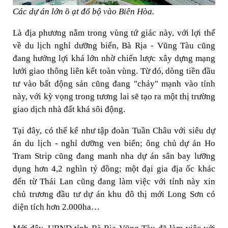
Các dự án lớn ồ ạt đổ bộ vào Biên Hòa.
Là địa phương nằm trong vùng tứ giác này, với lợi thế
về du lịch nghỉ dưỡng biển, Bà Rịa - Vũng Tàu cũng
đang hưởng lợi khá lớn nhờ chiến lược xây dựng mạng
lưới giao thông liên kết toàn vùng. Từ đó, dòng tiền đầu
tư vào bất động sản cũng đang "chảy" mạnh vào tỉnh
này, với kỳ vọng trong tương lai sẽ tạo ra một thị trường
giao dịch nhà đất khá sôi động.
Tại đây, có thể kể như tập đoàn Tuần Châu với siêu dự
án du lịch - nghỉ dưỡng ven biển; ông chủ dự án Ho
Tram Strip cũng đang manh nha dự án sân bay lưỡng
dụng hơn 4,2 nghìn tỷ đồng; một đại gia địa ốc khác
đến từ Thái Lan cũng đang làm việc với tỉnh này xin
chủ trương đầu tư dự án khu đô thị mới Long Sơn có
diện tích hơn 2.000ha…