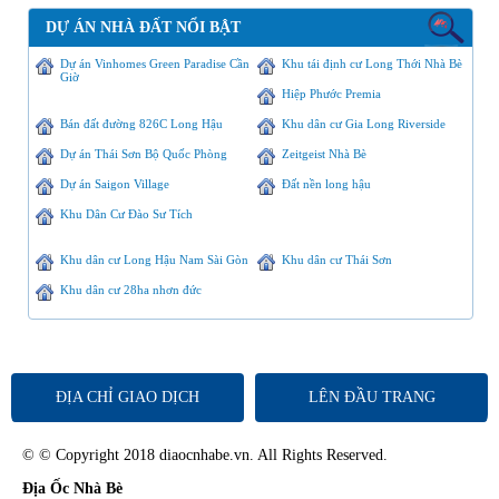
DỰ ÁN NHÀ ĐẤT NỔI BẬT
Dự án Vinhomes Green Paradise Cần
Khu tái định cư Long Thới Nhà Bè
Giờ
Hiệp Phước Premia
Bán đất đường 826C Long Hậu
Khu dân cư Gia Long Riverside
Dự án Thái Sơn Bộ Quốc Phòng
Zeitgeist Nhà Bè
Dự án Saigon Village
Đất nền long hậu
Khu Dân Cư Đào Sư Tích
Khu dân cư Long Hậu Nam Sài Gòn
Khu dân cư Thái Sơn
Khu dân cư 28ha nhơn đức
ĐỊA CHỈ GIAO DỊCH
LÊN ĐẦU TRANG
© © Copyright 2018 diaocnhabe.vn. All Rights Reserved.
Địa Ốc Nhà Bè