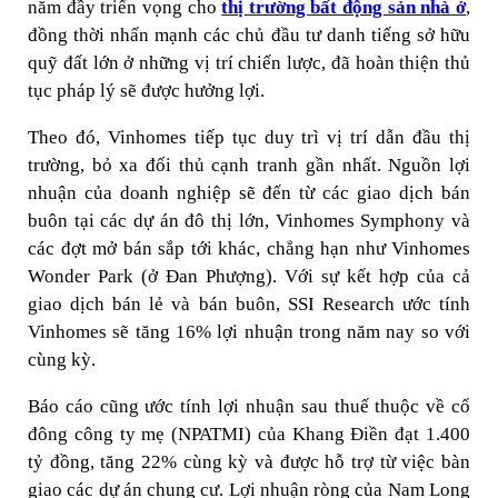
năm đầy triển vọng cho
thị trường bất động sản nhà ở
,
đồng thời nhấn mạnh các chủ đầu tư danh tiếng sở hữu
quỹ đất lớn ở những vị trí chiến lược, đã hoàn thiện thủ
tục pháp lý sẽ được hưởng lợi.
Theo đó, Vinhomes tiếp tục duy trì vị trí dẫn đầu thị
trường, bỏ xa đối thủ cạnh tranh gần nhất. Nguồn lợi
nhuận của doanh nghiệp sẽ đến từ các giao dịch bán
buôn tại các dự án đô thị lớn, Vinhomes Symphony và
các đợt mở bán sắp tới khác, chẳng hạn như Vinhomes
Wonder Park (ở Đan Phượng). Với sự kết hợp của cả
giao dịch bán lẻ và bán buôn, SSI Research ước tính
Vinhomes sẽ tăng 16% lợi nhuận trong năm nay so với
cùng kỳ.
Báo cáo cũng ước tính lợi nhuận sau thuế thuộc về cổ
đông công ty mẹ (NPATMI) của Khang Điền đạt 1.400
tỷ đồng, tăng 22% cùng kỳ và được hỗ trợ từ việc bàn
giao các dự án chung cư. Lợi nhuận ròng của Nam Long