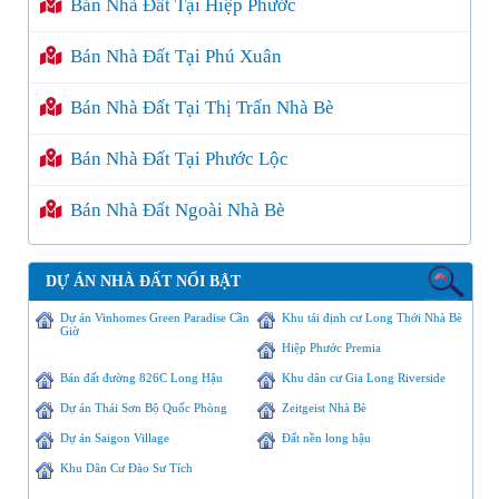
Bán Nhà Đất Tại Hiệp Phước
Bán Nhà Đất Tại Phú Xuân
Bán Nhà Đất Tại Thị Trấn Nhà Bè
Bán Nhà Đất Tại Phước Lộc
Bán Nhà Đất Ngoài Nhà Bè
DỰ ÁN NHÀ ĐẤT NỔI BẬT
Dự án Vinhomes Green Paradise Cần
Khu tái định cư Long Thới Nhà Bè
Giờ
Hiệp Phước Premia
Bán đất đường 826C Long Hậu
Khu dân cư Gia Long Riverside
Dự án Thái Sơn Bộ Quốc Phòng
Zeitgeist Nhà Bè
Dự án Saigon Village
Đất nền long hậu
Khu Dân Cư Đào Sư Tích