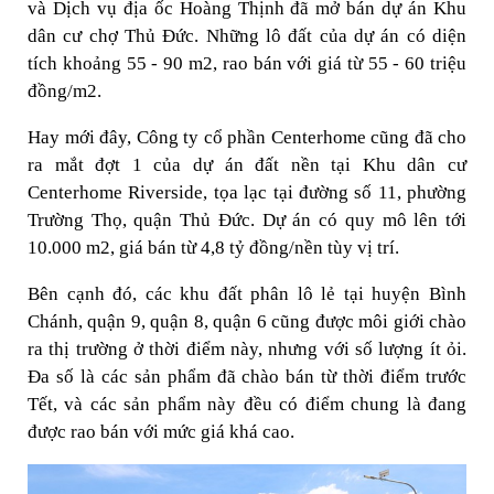
và Dịch vụ địa ốc Hoàng Thịnh đã mở bán dự án Khu
dân cư chợ Thủ Đức. Những lô đất của dự án có diện
tích khoảng 55 - 90 m2, rao bán với giá từ 55 - 60 triệu
đồng/m2.
Hay mới đây, Công ty cổ phần Centerhome cũng đã cho
ra mắt đợt 1 của dự án đất nền tại Khu dân cư
Centerhome Riverside, tọa lạc tại đường số 11, phường
Trường Thọ, quận Thủ Đức. Dự án có quy mô lên tới
10.000 m2, giá bán từ 4,8 tỷ đồng/nền tùy vị trí.
Bên cạnh đó, các khu đất phân lô lẻ tại huyện Bình
Chánh, quận 9, quận 8, quận 6 cũng được môi giới chào
ra thị trường ở thời điểm này, nhưng với số lượng ít ỏi.
Đa số là các sản phẩm đã chào bán từ thời điểm trước
Tết, và các sản phẩm này đều có điểm chung là đang
được rao bán với mức giá khá cao.