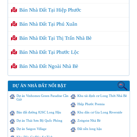
Bán Nhà Đất Tại Hiệp Phước
Bán Nhà Đất Tại Phú Xuân
Bán Nhà Đất Tại Thị Trấn Nhà Bè
Bán Nhà Đất Tại Phước Lộc
Bán Nhà Đất Ngoài Nhà Bè
DỰ ÁN NHÀ ĐẤT NỔI BẬT
Dự án Vinhomes Green Paradise Cần
Khu tái định cư Long Thới Nhà Bè
Giờ
Hiệp Phước Premia
Bán đất đường 826C Long Hậu
Khu dân cư Gia Long Riverside
Dự án Thái Sơn Bộ Quốc Phòng
Zeitgeist Nhà Bè
Dự án Saigon Village
Đất nền long hậu