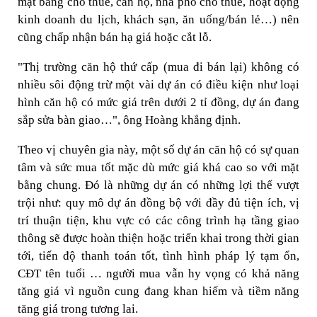
mặt bằng cho thuê, căn hộ, nhà phố cho thuê, hoạt động
kinh doanh du lịch, khách sạn, ăn uống/bán lẻ…) nên
cũng chấp nhận bán hạ giá hoặc cắt lỗ.
"Thị trường căn hộ thứ cấp (mua đi bán lại) không có
nhiều sôi động trừ một vài dự án có điều kiện như loại
hình căn hộ có mức giá trên dưới 2 tỉ đồng, dự án đang
sắp sửa bàn giao…", ông Hoàng khẳng định.
Theo vị chuyên gia này, một số dự án căn hộ có sự quan
tâm và sức mua tốt mặc dù mức giá khá cao so với mặt
bằng chung. Đó là những dự án có những lợi thế vượt
trội như: quy mô dự án đồng bộ với đầy đủ tiện ích, vị
trí thuận tiện, khu vực có các công trình hạ tầng giao
thông sẽ được hoàn thiện hoặc triển khai trong thời gian
tới, tiến độ thanh toán tốt, tình hình pháp lý tạm ổn,
CĐT tên tuổi … người mua vẫn hy vọng có khả năng
tăng giá vì nguồn cung đang khan hiếm và tiềm năng
tăng giá trong tương lai.