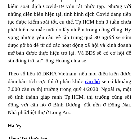
kiểm soát dịch Covid-19 vốn rất phức tạp. Nhưng với
những diễn biến hiện tại, tình hình dịch Covid đang tiếp
tục được kiểm soát tốt, cụ thể, Tp.HCM hơn 3 tuần chưa
phát hiện ca mắc mới do lây nhiễm trong cộng đồng. Hy
vọng những yêu cầu về tập trung quá 30 người sẽ sớm
được gỡ bỏ để từ đó các hoạt động xã hội và kinh doanh
mở bán được thực hiện trở lại. Và BĐS sẽ có cơ hội để
sôi động trở lại", ông Hoàng chia sẻ.
Theo số liệu từ DKRA Vietnam, nếu mọi điều kiện được
đảm bảo tích cực thì ở phân khúc
căn hộ
sẽ có khoảng
7.000 căn ra thị trường trong quý 4/2020. Ngoài ra, một
số tỉnh thành giáp ranh Tp.HCM, thị trường cũng sôi
động với căn hộ ở Bình Dương, đất nền ở Đồng Nai,
Nhà phố/biệt thự ở Long An...
Hạ Vy
Theo Trí thức trẻ