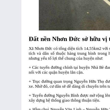
Đất nền Nhơn Đức sở hữu vị tr
Xã Nhơn Đức có tổng diện tích 14,55km2 với s
tích và dân số thuộc hàng trung bình trong
nhưng yếu tố lợi thế chung của huyện như:
+ Các tuyến đường chính tại huyện Nhà Bè đan
nối với các quận huyện lân cận.
+ Trục đường quan trọng Nguyễn Hữu Thọ đượ
xe. Nhờ đó, cư dân sẽ dễ dàng di chuyển trên t
+ Tuyến đường Nguyễn Bình được mở rộng lên
xây dựng hệ thống giao thông thuận tiện.
+ Hầm chui Nguyễn Văn Linh – Nguyễn Hữu Th