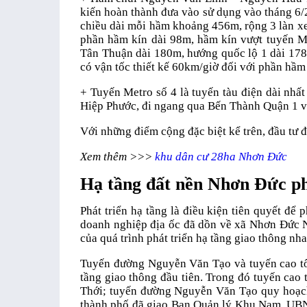
kiến hoàn thành đưa vào sử dụng vào tháng 6
chiều dài mỗi hầm khoảng 456m, rộng 3 làn xe,
phần hầm kín dài 98m, hầm kín vượt tuyến M
Tân Thuận dài 180m, hướng quốc lộ 1 dài 178
có vận tốc thiết kế 60km/giờ đối với phần hầm
+ Tuyến Metro số 4 là tuyến tàu điện dài nhất
Hiệp Phước, đi ngang qua Bến Thành Quận 1 v
Với những điểm cộng đặc biệt kể trên, đầu tư 
Xem thêm >>>
khu dân cư 28ha Nhơn Đức
Hạ tầng đất nền Nhơn Đức phá
Phát triển hạ tầng là điều kiện tiên quyết để p
doanh nghiệp địa ốc đã dồn về xã Nhơn Đức Nh
của quá trình phát triển hạ tầng giao thông nh
Tuyến đường Nguyễn Văn Tạo và tuyến cao tốc
tầng giao thông đầu tiên. Trong đó tuyến cao
Thới; tuyến đường Nguyễn Văn Tạo quy hoạch
thành phố đã giao Ban Quản lý Khu Nam, UB