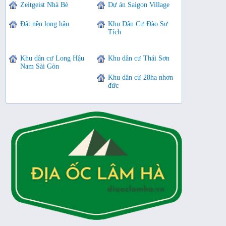
Zeitgeist Nhà Bè
Dự án Saigon Village
Đất nền long hậu
Khu Dân Cư Đào Sư
Tích
Khu dân cư Long Hậu
Khu dân cư Thái Sơn
Nam Sài Gòn
Khu dân cư 28ha nhơn
đức