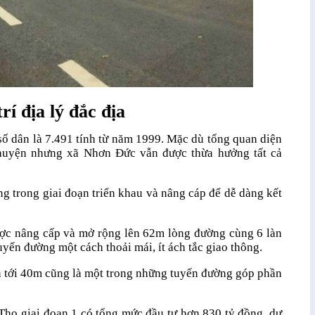
í địa lý đắc địa
ố dân là 7.491 tính từ năm 1999. Mặc dù tổng quan diện
 huyện nhưng xã Nhơn Đức vẫn được thừa hưởng tất cả
g trong giai đoạn triển khau và nâng cáp để dễ dàng kết
c nâng cấp và mở rộng lên 62m lòng đường cùng 6 làn
uyến đường một cách thoải mái, ít ách tắc giao thông.
 tới 40m cũng là một trong những tuyến đường góp phần
ọ giai đoạn 1 có tổng mức đầu tư hơn 830 tỷ đồng, dự