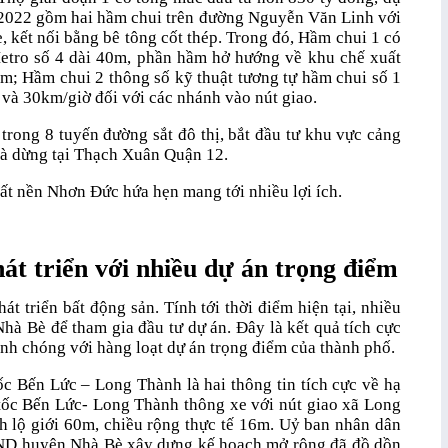
/2022 gồm hai hầm chui trên đường Nguyễn Văn Linh với
 kết nối bằng bê tông cốt thép. Trong đó, Hầm chui 1 có
etro số 4 dài 40m, phần hầm hở hướng về khu chế xuất
m; Hầm chui 2 thông số kỹ thuật tương tự hầm chui số 1
 và 30km/giờ đối với các nhánh vào nút giao.
 trong 8 tuyến đường sắt đô thị, bắt đầu tư khu vực cảng
à dừng tại Thạch Xuân Quận 12.
đất nền Nhơn Đức hứa hẹn mang tới nhiều lợi ích.
t triển với nhiều dự án trọng điểm
hát triển bất động sản. Tính tới thời điểm hiện tại, nhiều
à Bè để tham gia đầu tư dự án. Đây là kết quả tích cực
anh chóng với hàng loạt dự án trọng điểm của thành phố.
 Bến Lức – Long Thành là hai thông tin tích cực về hạ
 tốc Bến Lức- Long Thành thông xe với nút giao xã Long
 lộ giới 60m, chiều rộng thực tế 16m. Uỷ ban nhân dân
ND huyện Nhà Bè xây dựng kế hoạch mở rộng đã đồ dồn