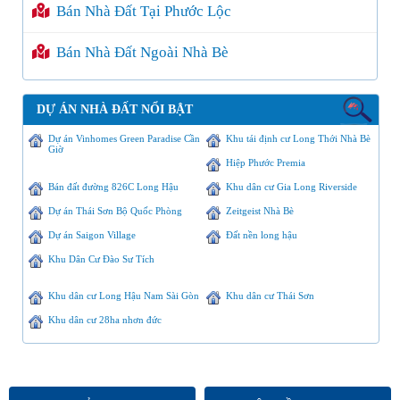
Bán Nhà Đất Tại Phước Lộc
Bán Nhà Đất Ngoài Nhà Bè
DỰ ÁN NHÀ ĐẤT NỔI BẬT
Dự án Vinhomes Green Paradise Cần
Khu tái định cư Long Thới Nhà Bè
Giờ
Hiệp Phước Premia
Bán đất đường 826C Long Hậu
Khu dân cư Gia Long Riverside
Dự án Thái Sơn Bộ Quốc Phòng
Zeitgeist Nhà Bè
Dự án Saigon Village
Đất nền long hậu
Khu Dân Cư Đào Sư Tích
Khu dân cư Long Hậu Nam Sài Gòn
Khu dân cư Thái Sơn
Khu dân cư 28ha nhơn đức