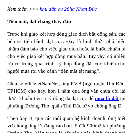
Xem thêm >>>
khu dân cư 28ha Nhơn Đức
Tiền mất, đất chẳng thấy đâu
Trước khi giao kết hợp đồng giao dịch bất động sản, các
bên sẽ tiến hành đặt cọc. Đây là hình thức phổ biến
nhằm đảm bảo cho việc giao dịch hoặc là bước chuẩn bị
cho việc giao kết hợp đồng mua bán. Tuy vậy, có nhiều
rủi ro trong quá trình ký hợp đồng đặt cọc khiến cho
người mua rơi vào cảnh “tiền mất tật mang”.
Chia sẻ với VietNamNet, ông P.V.B (ngụ quận Thủ Đức,
TP.HCM) cho hay, hơn 1 năm qua ông vẫn chưa đòi lại
được khoản tiền 5 tỷ đồng đã đặt cọc để
mua lô đất
tại
phường Trường Thọ, quận Thủ Đức từ vợ chồng ông D.
Theo ông B, qua các mối quan hệ kinh doanh, ông biết
vợ chồng ông D. đang rao bán lô đất 900m2 tại phường