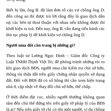
Biết bị lừa, ông B. đã làm đơn tố cáo vợ chồng ông D.
đến công an thì được trả lời rằng đây là giao dịch dân
sự, các bên tự thoả thuận với nhau nếu không được thì
khởi kiện ra toà. Đến nay, ông B. vẫn đang tiến hành các
thủ tục pháp lý để khởi kiện vợ chồng ông D.
Người mua đất cần trang bị những gì?
Theo luật sư Lương Ngọc Đinh – Giám đốc Công ty
Luật TNHH Thịnh Việt Trí, để phòng tránh những rủi ro
khi giao dịch BĐS, người mua cần kiểm tra chủ sở hữu,
thông tin thửa đất trên giấy chứng nhận quyền sử dụng
đất. Đối với BĐS đã có sổ hồng thì cần xem hiện trạng
nhà ở, cập nhật về thay đổi chủ sở hữu, thế chấp.
Ở thời điểm đặt cọc, nhiều người thường không quan
tâm đến chủ thể đứng tên trên giấy tờ pháp lý của BĐS
là ai? Nếu trên giấy tờ chỉ có tên một người, ví dụ chồng