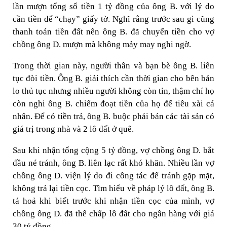
lần mượn tổng số tiền 1 tỷ đồng của ông B. với lý do
cần tiền để “chạy” giấy tờ. Nghĩ rằng trước sau gì cũng
thanh toán tiền đất nên ông B. đã chuyển tiền cho vợ
chồng ông D. mượn mà không mảy may nghi ngờ.
Trong thời gian này, người thân và bạn bè ông B. liên
tục đòi tiền. Ông B. giải thích cần thời gian cho bên bán
lo thủ tục nhưng nhiều người không còn tin, thậm chí họ
còn nghi ông B. chiếm đoạt tiền của họ để tiêu xài cá
nhân. Để có tiền trả, ông B. buộc phải bán các tài sản có
giá trị trong nhà và 2 lô đất ở quê.
Sau khi nhận tổng cộng 5 tỷ đồng, vợ chồng ông D. bắt
đầu né tránh, ông B. liên lạc rất khó khăn. Nhiều lần vợ
chồng ông D. viện lý do đi công tác để tránh gặp mặt,
không trả lại tiền cọc. Tìm hiểu về pháp lý lô đất, ông B.
tá hoả khi biết trước khi nhận tiền cọc của mình, vợ
chồng ông D. đã thế chấp lô đất cho ngân hàng với giá
30 tỷ đồng.