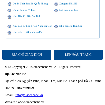
Dự án Thái Sơn Bộ Quốc Phòng
Zeitgeist Nhà Bè
Dự án Saigon Village
Đất nền long hậu
Khu Dân Cư Đào Sư Tích
Khu dân cư Long Hậu Nam Sài Gòn
Khu dân cư Thái Sơn
Khu dân cư 28ha nhơn đức
ĐỊA CHỈ GIAO DỊCH
LÊN ĐẦU TRANG
© © Copyright 2018 diaocnhabe.vn. All Rights Reserved.
Địa Ốc Nhà Bè
Địa chỉ : 2B Nguyễn Bình, Nhơn Đức, Nhà Bè, Thành phố Hồ Chí Minh
Hotline :
0877989869
Email :
info@diaocnhabe.vn
Website : www.diaocnhabe.vn