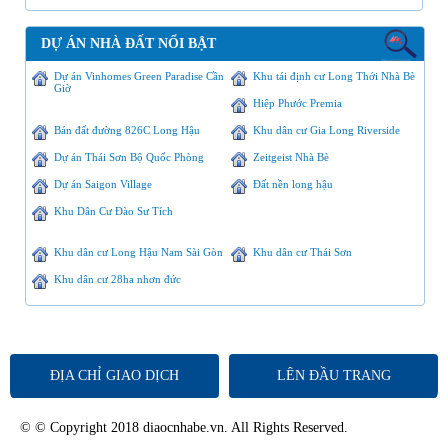
DỰ ÁN NHÀ ĐẤT NỔI BẬT
Dự án Vinhomes Green Paradise Cần
Khu tái định cư Long Thới Nhà Bè
Giờ
Hiệp Phước Premia
Bán đất đường 826C Long Hậu
Khu dân cư Gia Long Riverside
Dự án Thái Sơn Bộ Quốc Phòng
Zeitgeist Nhà Bè
Dự án Saigon Village
Đất nền long hậu
Khu Dân Cư Đào Sư Tích
Khu dân cư Long Hậu Nam Sài Gòn
Khu dân cư Thái Sơn
Khu dân cư 28ha nhơn đức
ĐỊA CHỈ GIAO DỊCH
LÊN ĐẦU TRANG
© © Copyright 2018 diaocnhabe.vn. All Rights Reserved.