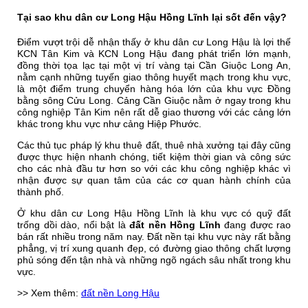
Tại sao khu dân cư Long Hậu Hồng Lĩnh lại sốt đến vậy?
Điểm vượt trội dễ nhận thấy ở khu dân cư Long Hậu là
lợi thế
KCN Tân Kim
và
KCN Long Hậu
đang phát triển lớn mạnh,
đồng thời tọa lạc tại một vị trí vàng tại Cần Giuộc Long An,
nằm cạnh những tuyến giao thông huyết mạch trong khu vực,
là một điểm trung chuyển hàng hóa lớn của khu vực Đồng
bằng sông Cửu Long. Cảng Cần Giuộc nằm ở ngay trong khu
công nghiệp Tân Kim nên rất dễ giao thương với các cảng lớn
khác trong khu vực như cảng Hiệp Phước.
Các thủ tục pháp lý khu thuê đất, thuê nhà xưởng tại đây cũng
được thực hiện nhanh chóng, tiết kiệm thời gian và công sức
cho các nhà đầu tư hơn so với các khu công nghiệp khác vì
nhận được sự quan tâm của các cơ quan hành chính của
thành phố.
Ở khu dân cư Long Hậu Hồng Lĩnh là khu vực có quỹ đất
trống dồi dào, nổi bật là
đất nền Hồng Lĩnh
đang được rao
bán rất nhiều trong năm nay. Đất nền tại khu vực này rất bằng
phẳng, vị trí xung quanh đẹp, có đường giao thông chất lượng
phủ sóng đến tận nhà và những ngõ ngách sâu nhất trong khu
vực.
>> Xem thêm:
đất nền Long Hậu