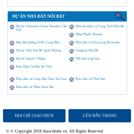
DỰ ÁN NHÀ ĐẤT NỔI BẬT
Dự án Vinhomes Green Paradise Cần
Khu tái định cư Long Thới Nhà Bè
Giờ
Hiệp Phước Premia
Bán đất đường 826C Long Hậu
Khu dân cư Gia Long Riverside
Dự án Thái Sơn Bộ Quốc Phòng
Zeitgeist Nhà Bè
Dự án Saigon Village
Đất nền long hậu
Khu Dân Cư Đào Sư Tích
Khu dân cư Long Hậu Nam Sài Gòn
Khu dân cư Thái Sơn
Khu dân cư 28ha nhơn đức
ĐỊA CHỈ GIAO DỊCH
LÊN ĐẦU TRANG
© © Copyright 2018 diaocnhabe.vn. All Rights Reserved.