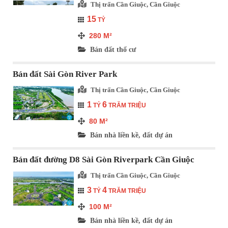
Thị trấn Cần Giuộc, Cần Giuộc
15
TỶ
280
M²
Bán đất thổ cư
Bán đất Sài Gòn River Park
Thị trấn Cần Giuộc, Cần Giuộc
1
6
TỶ
TRĂM TRIỆU
80
M²
Bán nhà liền kề, đất dự án
Bán đất đường D8 Sài Gòn Riverpark Cần Giuộc
Thị trấn Cần Giuộc, Cần Giuộc
3
4
TỶ
TRĂM TRIỆU
100
M²
Bán nhà liền kề, đất dự án