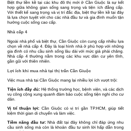
Biệt thự liền kề tại các khu đô thị mới ở Cần Giuộc là sự kết
hợp giữa không gian sống sang trọng và tiện ích đẳng cấp.
Với thiết kế sang trọng và vị trí đắc địa, biệt thự liền kề tại đây
là lựa chọn tuyệt vời cho các nhà đầu tư và gia đình muốn tận
hưởng cuộc sống cao cấp.
Nhà cấp 4
Ngoài nhà phố và biệt thự, Cần Giuộc còn cung cấp nhiều lựa
chọn về nhà cấp 4. Đây là loại hình nhà ở phù hợp với những
gia đình có nhu cầu sinh sống lâu dài với mức giá phải chăng.
Nhà cấp 4 thường nằm trong các khu vực dân cư yên tĩnh,
gần gũi với thiên nhiên.
Lợi ích khi mua nhà tại thị trấn Cần Giuộc
Việc mua nhà tại Cần Giuộc mang lại nhiều lợi ích vượt trội:
Tiện ích đầy đủ:
Hệ thống trường học, bệnh viện, và các dịch
vụ công cộng xung quanh đảm bảo cuộc sống tiện nghi cho cư
dân.
Vị trí thuận lợi:
Cần Giuộc có vị trí gần TP.HCM, giúp tiết
kiệm thời gian di chuyển và làm việc.
Tiềm năng đầu tư:
Nhà đất tại đây không chỉ đáp ứng nhu
cầu sinh sống mà còn là khoản đầu tư sinh lời hấp dẫn trong