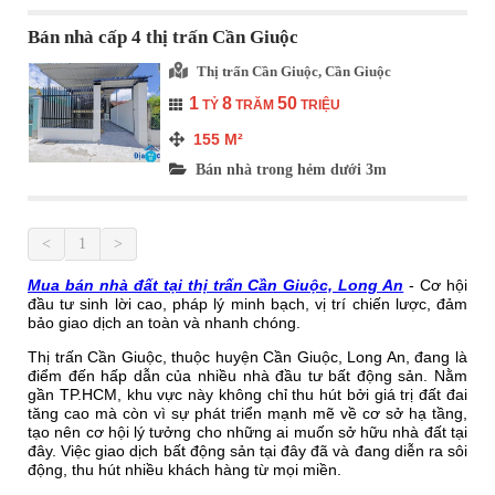
Bán nhà cấp 4 thị trấn Cần Giuộc
Thị trấn Cần Giuộc, Cần Giuộc
1
8
50
TỶ
TRĂM
TRIỆU
155
M²
Bán nhà trong hẻm dưới 3m
<
1
>
Mua bán nhà đất tại thị trấn Cần Giuộc, Long An
- Cơ hội
đầu tư sinh lời cao, pháp lý minh bạch, vị trí chiến lược, đảm
bảo giao dịch an toàn và nhanh chóng.
Thị trấn Cần Giuộc, thuộc huyện Cần Giuộc, Long An, đang là
điểm đến hấp dẫn của nhiều nhà đầu tư bất động sản. Nằm
gần TP.HCM, khu vực này không chỉ thu hút bởi giá trị đất đai
tăng cao mà còn vì sự phát triển mạnh mẽ về cơ sở hạ tầng,
tạo nên cơ hội lý tưởng cho những ai muốn sở hữu nhà đất tại
đây. Việc giao dịch bất động sản tại đây đã và đang diễn ra sôi
động, thu hút nhiều khách hàng từ mọi miền.