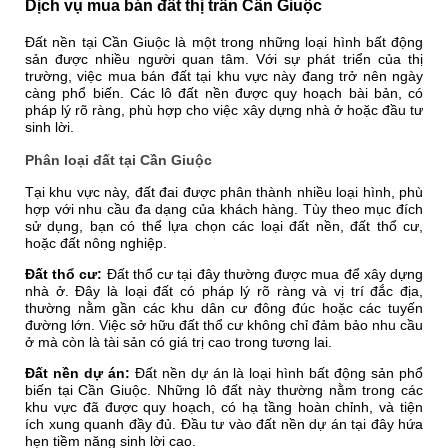
Dịch vụ mua bán đất thị trấn Cần Giuộc
Đất nền tại Cần Giuộc là một trong những loại hình bất động
sản được nhiều người quan tâm. Với sự phát triển của thị
trường, việc mua bán đất tại khu vực này đang trở nên ngày
càng phổ biến. Các lô đất nền được quy hoạch bài bản, có
pháp lý rõ ràng, phù hợp cho việc xây dựng nhà ở hoặc đầu tư
sinh lời.
Phân loại đất tại Cần Giuộc
Tại khu vực này, đất đai được phân thành nhiều loại hình, phù
hợp với nhu cầu đa dạng của khách hàng. Tùy theo mục đích
sử dụng, bạn có thể lựa chọn các loại đất nền, đất thổ cư,
hoặc đất nông nghiệp.
Đất thổ cư:
Đất thổ cư tại đây thường được mua để xây dựng
nhà ở. Đây là loại đất có pháp lý rõ ràng và vị trí đắc địa,
thường nằm gần các khu dân cư đông đúc hoặc các tuyến
đường lớn. Việc sở hữu đất thổ cư không chỉ đảm bảo nhu cầu
ở mà còn là tài sản có giá trị cao trong tương lai.
Đất nền dự án:
Đất nền dự án là loại hình bất động sản phổ
biến tại Cần Giuộc. Những lô đất này thường nằm trong các
khu vực đã được quy hoạch, có hạ tầng hoàn chỉnh, và tiện
ích xung quanh đầy đủ. Đầu tư vào đất nền dự án tại đây hứa
hẹn tiềm năng sinh lời cao.