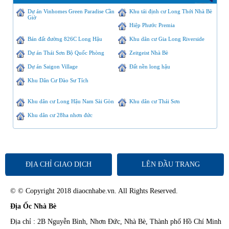
Dự án Vinhomes Green Paradise Cần
Khu tái định cư Long Thới Nhà Bè
Giờ
Hiệp Phước Premia
Bán đất đường 826C Long Hậu
Khu dân cư Gia Long Riverside
Dự án Thái Sơn Bộ Quốc Phòng
Zeitgeist Nhà Bè
Dự án Saigon Village
Đất nền long hậu
Khu Dân Cư Đào Sư Tích
Khu dân cư Long Hậu Nam Sài Gòn
Khu dân cư Thái Sơn
Khu dân cư 28ha nhơn đức
ĐỊA CHỈ GIAO DỊCH
LÊN ĐẦU TRANG
© © Copyright 2018 diaocnhabe.vn. All Rights Reserved.
Địa Ốc Nhà Bè
Địa chỉ : 2B Nguyễn Bình, Nhơn Đức, Nhà Bè, Thành phố Hồ Chí Minh