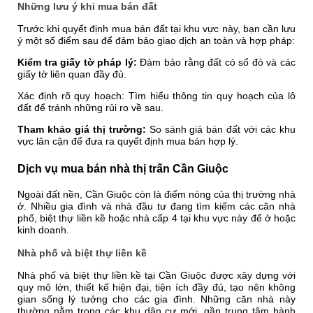
Những lưu ý khi mua bán đất
Trước khi quyết định mua bán đất tại khu vực này, bạn cần lưu
ý một số điểm sau để đảm bảo giao dịch an toàn và hợp pháp:
Kiểm tra giấy tờ pháp lý:
Đảm bảo rằng đất có sổ đỏ và các
giấy tờ liên quan đầy đủ.
Xác định rõ quy hoạch: Tìm hiểu thông tin quy hoạch của lô
đất để tránh những rủi ro về sau.
Tham khảo giá thị trường:
So sánh giá bán đất với các khu
vực lân cận để đưa ra quyết định mua bán hợp lý.
Dịch vụ mua bán nhà thị trấn Cần Giuộc
Ngoài đất nền, Cần Giuộc còn là điểm nóng của thị trường nhà
ở. Nhiều gia đình và nhà đầu tư đang tìm kiếm các căn nhà
phố, biệt thự liền kề hoặc nhà cấp 4 tại khu vực này để ở hoặc
kinh doanh.
Nhà phố và biệt thự liền kề
Nhà phố và biệt thự liền kề tại Cần Giuộc được xây dựng với
quy mô lớn, thiết kế hiện đại, tiện ích đầy đủ, tạo nên không
gian sống lý tưởng cho các gia đình. Những căn nhà này
thường nằm trong các khu dân cư mới, gần trung tâm hành