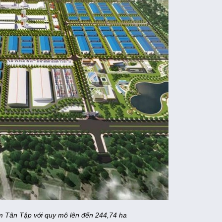
 Tân Tập với quy mô lên đến 244,74 ha