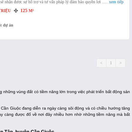
sẽ nhận được sự hỗ trợ và tư vấn pháp lý đảm bảo quyền lợi .....
xem tiếp
125
RIỆU
M²
t dự án
<
1
>
 những vùng đất có tiềm năng lớn trong việc phát triển bất động sản
 Cần Giuộc đang diễn ra ngày càng sôi động và có chiều hướng tăng
ày càng được đổ về nơi đây nhiều hơn nhờ những tiềm năng mà bất
ân Tập, huyện Cần Giuộc