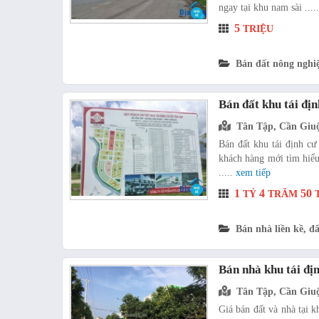
ngay tại khu nam sài ....
5
TRIỆU
Bán đất nông nghi
Bán đất khu tái đị
Tân Tập, Cần Giu
Bán đất khu tái định cư
khách hàng mới tìm hiểu
.....
xem tiếp
1
4
50
TỶ
TRĂM
T
Bán nhà liền kề, đấ
Bán nhà khu tái đị
Tân Tập, Cần Giu
Giá bán đất và nhà tại 