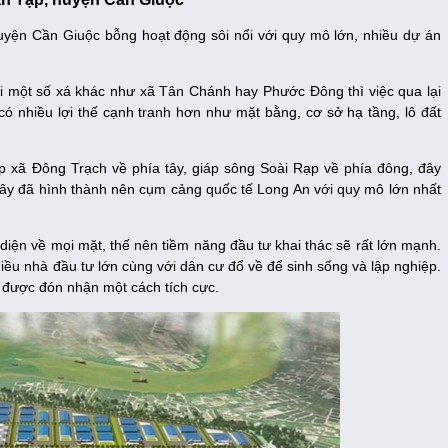
huyện Cần Giuộc bỗng hoạt động sôi nổi với quy mô lớn, nhiều dự án
i một số xá khác như xã Tân Chánh hay Phước Đông thì việc qua lại
ó nhiều lợi thế cạnh tranh hơn như mặt bằng, cơ sở hạ tầng, lô đất
 xã Đông Trạch về phía tây, giáp sông Soài Rạp về phía đông, đây
ơi đây đã hình thành nên cụm cảng quốc tế Long An với quy mô lớn nhất
n diện về mọi mặt, thế nên tiềm năng đầu tư khai thác sẽ rất lớn mạnh.
hiều nhà đầu tư lớn cùng với dân cư đổ về để sinh sống và lập nghiệp.
 được đón nhận một cách tích cực.