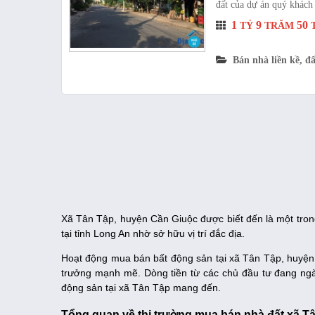
đất của dự án quý khách 
1
9
50
TỶ
TRĂM
T
Bán nhà liền kề, đấ
Xã Tân Tập, huyện Cần Giuộc được biết đến là một trong
tại tỉnh Long An nhờ sở hữu vị trí đắc địa.
Hoạt động mua bán bất động sản tại xã Tân Tập, huyện
trưởng mạnh mẽ. Dòng tiền từ các chủ đầu tư đang ng
động sản tại xã Tân Tập mang đến.
Tổng quan về thị trường mua bán nhà đất xã T