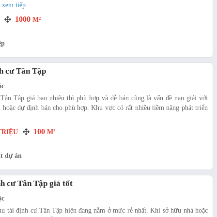
.
xem tiếp
1000
M²
ệp
nh cư Tân Tập
ộc
 Tân Tập giá bao nhiêu thì phù hợp và dễ bán cũng là vấn đề nan giải với
 hoặc dự định bán cho phù hợp. Khu vực có rất nhiều tiềm năng phát triển
100
RIỆU
M²
t dự án
nh cư Tân Tập giá tốt
ộc
khu tái định cư Tân Tập hiện đang nằm ở mức rẻ nhất. Khi sở hữu nhà hoặc