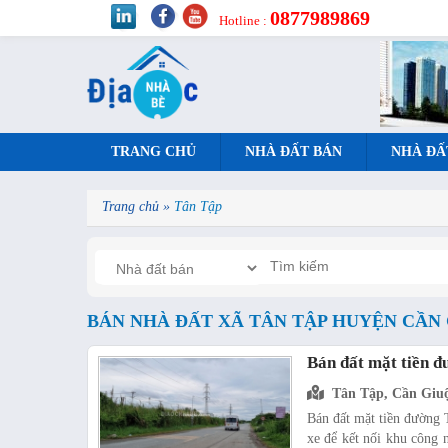
0877989869
Hotline :
TRANG CHỦ
NHÀ ĐẤT BÁN
NHÀ ĐẤ
Trang chủ
»
Tân Tập
BÁN NHÀ ĐẤT XÃ TÂN TẬP HUYỆN CẦN
Bán đất mặt tiền 
Tân Tập, Cần Giu
Bán đất mặt tiền đường 
xe để kết nối khu công