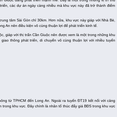
n Giuộc đang phát triển mạnh mẽ. Đây là một trong những vị trí thu
 triển, các dự án ngày càng nhiều mà khu vực này đã trở thành điểm
trung tâm Sài Gòn chỉ 30km. Hơn nữa, khu vực này giáp với Nhà Bè,
An nên điều kiện vô cùng thuận lợi để phát triển kinh tế.
 giáp với thị trấn Cần Giuộc nên được xem là một trong những khu
iao thông phát triển, di chuyển vô cùng thuận lợi với nhiều tuyến
thông từ TPHCM đến Long An. Ngoài ra tuyến ĐT19 kết nối với cảng
m trong khu vực. Đây chính là nhân tố thúc đẩy giá BĐS trong khu vực