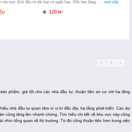
 còn mục đích đầu tư dài hạn và ngắn hạn. Nếu bạn đang .....
xem tiếp
120
ỆU
M²
<
1
>
n phẩm, giá tốt cho các nhà đầu tư, thuận tiện an cư với hạ tầng
iều nhà đầu tư quan tâm vì vị trí đắc địa, hạ tầng phát triển. Các dự
ản cũng tăng lên nhanh chóng. Tìm hiểu chi tiết về khu vực này cũng
i nhìn tổng quan về thị trường. Từ đó cũng thuận tiện hơn trong việc