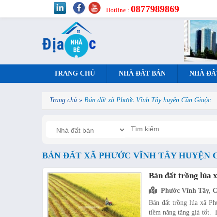
0877989869
Hotline :
TRANG CHỦ
NHÀ ĐẤT BÁN
NHÀ ĐẤ
Trang chủ
»
Bán đất xã Phước Vĩnh Tây huyện Cần Giuộc
BÁN ĐẤT XÃ PHƯỚC VĨNH TÂY HUYỆN 
Bán đất trồng lúa 
Phước Vĩnh Tây, 
Bán đất trồng lúa xã Ph
tiềm năng tăng giá tốt.