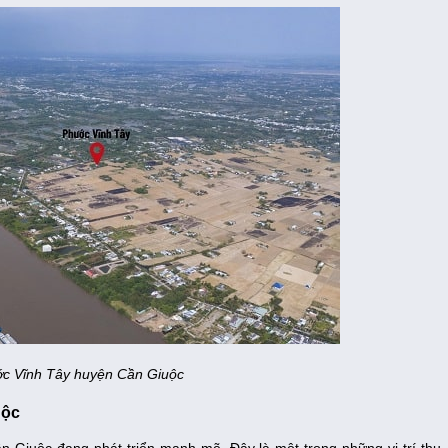
ớc Vĩnh Tây huyện Cần Giuộc
uộc