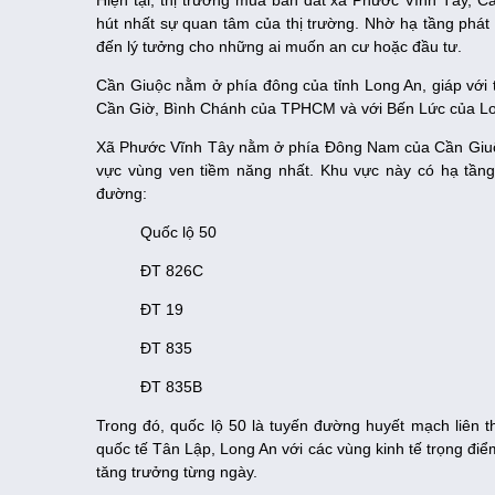
Hiện tại, thị trường mua bán đất xã Phước Vĩnh Tây, Cầ
hút nhất sự quan tâm của thị trường. Nhờ hạ tầng phát
đến lý tưởng cho những ai muốn an cư hoặc đầu tư.
Cần Giuộc nằm ở phía đông của tỉnh Long An, giáp với 
Cần Giờ, Bình Chánh của TPHCM và với Bến Lức của Long 
Xã Phước Vĩnh Tây nằm ở phía Đông Nam của Cần Giuộc,
vực vùng ven tiềm năng nhất. Khu vực này có hạ tầng g
đường:
Quốc lộ 50
ĐT 826C
ĐT 19
ĐT 835
ĐT 835B
Trong đó, quốc lộ 50 là tuyến đường huyết mạch liên 
quốc tế Tân Lập, Long An với các vùng kinh tế trọng điể
tăng trưởng từng ngày.