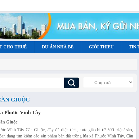
T CHO THUÊ
DỰ ÁN NHÀ BÈ
GIỚI THIỆU
TIN
CẦN GIUỘC
xã Phước Vĩnh Tây
Cần Giuộc
ước Vĩnh Tây Cần Giuộc, đầy đủ diện tích, mức giá chỉ từ 500 triệu/ sào,
 Bạn đang tìm kiếm các sản phẩm bán đất trồng lúa xã Phước Vĩnh Tây, Cần