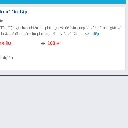
nh cư Tân Tập
ộc
 Tân Tập giá bao nhiêu thì phù hợp và dễ bán cũng là vấn đề nan giải với
 hoặc dự định bán cho phù hợp. Khu vực có rất .....
xem tiếp
100
TRIỆU
M²
t dự án
h