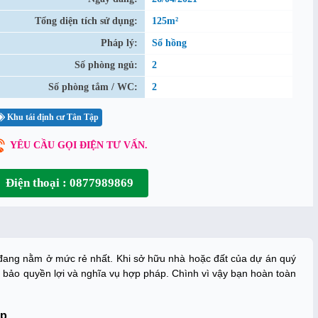
Tổng diện tích sử dụng:
125m²
Pháp lý:
Sổ hồng
Số phòng ngủ:
2
Số phòng tắm / WC:
2
Khu tái định cư Tân Tập
YÊU CẦU GỌI ĐIỆN TƯ VẤN.
Điện thoại : 0877989869
n đang nằm ở mức rẻ nhất. Khi sở hữu nhà hoặc đất của dự án quý
 bảo quyền lợi và nghĩa vụ hợp pháp. Chình vì vậy bạn hoàn toàn
ập