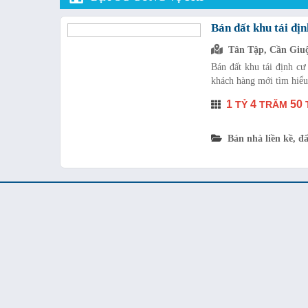
Bán đất khu tái đị
Tân Tập, Cần Giu
Bán đất khu tái định cư
khách hàng mới tìm hiểu
1
4
50
TỶ
TRĂM
Bán nhà liền kề, đấ
© Copyright 2018 diaocnhabe.vn. All Rights Reserved.
ĐỊA ỐC NHÀ BÈ
Địa chỉ
: 2B Nguyễn Bình, Nhơn Đức, Nhà Bè, Thành phố Hồ Chí Min
Holine
: 0877989869
Email
: info@diaocnhabe.vn
Website
: www.diaocnhabe.vn