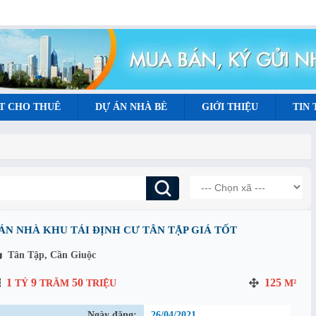
T CHO THUÊ
DỰ ÁN NHÀ BÈ
GIỚI THIỆU
TIN
ÁN NHÀ KHU TÁI ĐỊNH CƯ TÂN TẬP GIÁ TỐT
Tân Tập, Cần Giuộc
1
9
50
125
TỶ
TRĂM
TRIỆU
M²
Ngày đăng:
26/04/2021