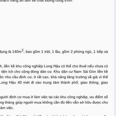
 khách hàng an tâm về chất lượng công trình.
2
 dụng là 140m
, bao gồm 1 trệt, 1 lầu, gồm 2 phòng ngủ, 1 bếp và
ĩnh, liền kề khu công nghiệp Long Hậu có thể cho thuê nếu chưa có
 tiện ích cho cộng đòng dân cư. Khu dân cư Nam Sài Gòn liền kề
n nhu cầu định cư, ở rất cao, khả năng tăng trưởng về giá vì thế
Long Hậu 40 mét đi vào trung tâm thành phố, giao thông, giao
ể người định cư mua ở làm việc tại các khu công nghiệp, ưu điểm sổ
àng tháng giúp người mua không cần đủ tiền vẫn sở hữu được cho
làm việc.