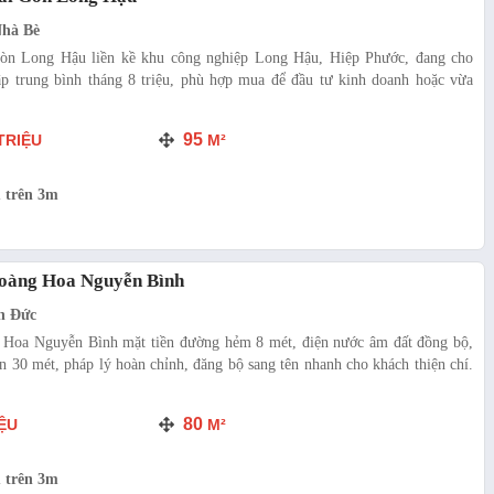
Nhà Bè
òn Long Hậu liền kề khu công nghiệp Long Hậu, Hiệp Phước, đang cho
ập trung bình tháng 8 triệu, phù hợp mua để đầu tư kinh doanh hoặc vừa
95
TRIỆU
M²
 trên 3m
Hoàng Hoa Nguyễn Bình
n Đức
Hoa Nguyễn Bình mặt tiền đường hẻm 8 mét, điện nước âm đất đồng bộ,
n 30 mét, pháp lý hoàn chỉnh, đăng bộ sang tên nhanh cho khách thiện chí.
80
ỆU
M²
 trên 3m