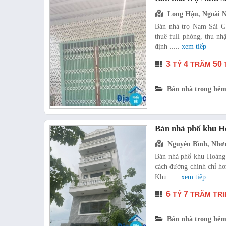
Long Hậu, Ngoài 
Bán nhà trọ Nam Sài G
thuê full phòng, thu nh
định .....
xem tiếp
3
4
50
TỶ
TRĂM
Bán nhà trong hẻm
Bán nhà phố khu 
Nguyễn Bình, Nhơ
Bán nhà phố khu Hoàng 
cách đường chính chỉ hơ
Khu .....
xem tiếp
6
7
TỶ
TRĂM TRI
Bán nhà trong hẻm