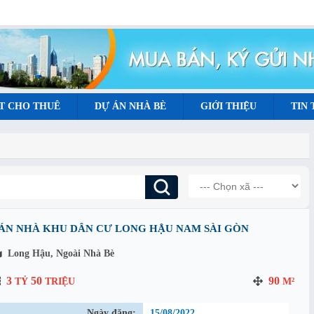
T CHO THUÊ
DỰ ÁN NHÀ BÈ
GIỚI THIỆU
TIN
ÁN NHÀ KHU DÂN CƯ LONG HẬU NAM SÀI GÒN
Long Hậu, Ngoài Nhà Bè
3
50
90
TỶ
TRIỆU
M²
Ngày đăng:
15/08/2022