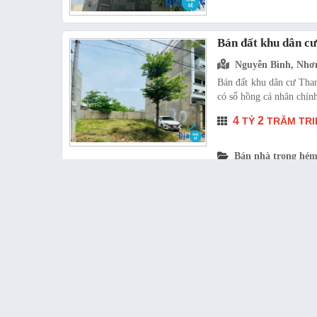
Bán đất khu dân c
Nguyễn Bình, Nhơ
Bán đất khu dân cư Tha
có sổ hồng cá nhân chính
4
2
TỶ
TRĂM TRI
Bán nhà trong hẻm
© Copyright 2018 diaocnhabe.vn. All Rights Reserved.
ĐỊA ỐC NHÀ BÈ
Địa chỉ
: 2B Nguyễn Bình, Nhơn Đức, Nhà Bè, Thành phố Hồ Chí Min
Holine
: 0877989869
Email
: info@diaocnhabe.vn
Website
: www.diaocnhabe.vn