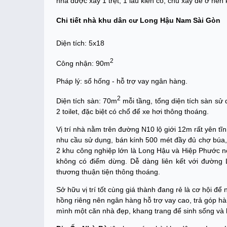
nhà được xây 1 trệt, 1 lầu kiên cố, chủ xây để ở nên
Chi tiết nhà khu dân cư Long Hậu Nam Sài Gòn
Diện tích: 5x18
2
Công nhận: 90m
Pháp lý: sổ hống - hỗ trợ vay ngân hàng.
2
Diện tích sàn: 70m
mỗi tầng, tổng diện tích sàn sử
2 toilet, đặc biệt có chổ để xe hơi thông thoáng.
Vị trí nhà nằm trên đường N10 lộ giới 12m rất yên t
nhu cầu sử dụng, bán kính 500 mét đầy đủ chợ búa,
2 khu công nghiệp lớn là Long Hậu và Hiệp Phước nê
không có điểm dừng. Dễ dàng liên kết với đường 
thương thuận tiện thông thoáng.
Sở hữu vị trí tốt cùng giá thành đang rẻ là cơ hội đ
hồng riêng nên ngân hàng hỗ trợ vay cao, trả góp h
mình một căn nhà đẹp, khang trang để sinh sống và 