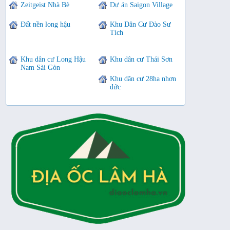
Zeitgeist Nhà Bè
Dự án Saigon Village
Đất nền long hậu
Khu Dân Cư Đào Sư
Tích
Khu dân cư Long Hậu
Khu dân cư Thái Sơn
Nam Sài Gòn
Khu dân cư 28ha nhơn
đức