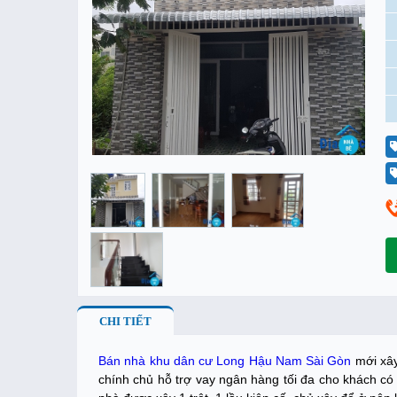
CHI TIẾT
Bán nhà khu dân cư Long Hậu Nam Sài Gòn
mới xây
chính chủ hỗ trợ vay ngân hàng tối đa cho khách có 