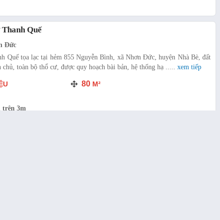
ư Thanh Quế
n Đức
nh Quế tọa lạc tại hẻm 855 Nguyễn Bình, xã Nhơn Đức, huyện Nhà Bè, đất
 chủ, toàn bộ thổ cư, được quy hoạch bài bản, hệ thống hạ .....
xem tiếp
80
ỆU
M²
 trên 3m
h