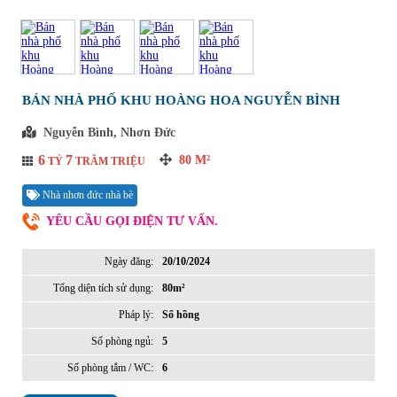
BÁN NHÀ PHỐ KHU HOÀNG HOA NGUYỄN BÌNH
Nguyễn Bình, Nhơn Đức
6
7
80
M²
TỶ
TRĂM TRIỆU
Nhà nhơn đức nhà bè
YÊU CẦU GỌI ĐIỆN TƯ VẤN.
Ngày đăng:
20/10/2024
Tổng diện tích sử dụng:
80m²
Pháp lý:
Sổ hồng
Số phòng ngủ:
5
Số phòng tắm / WC:
6