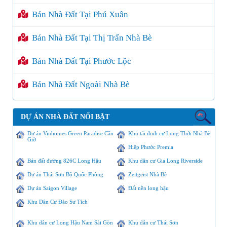
Bán Nhà Đất Tại Phú Xuân
Bán Nhà Đất Tại Thị Trấn Nhà Bè
Bán Nhà Đất Tại Phước Lộc
Bán Nhà Đất Ngoài Nhà Bè
DỰ ÁN NHÀ ĐẤT NỔI BẬT
Dự án Vinhomes Green Paradise Cần
Khu tái định cư Long Thới Nhà Bè
Giờ
Hiệp Phước Premia
Bán đất đường 826C Long Hậu
Khu dân cư Gia Long Riverside
Dự án Thái Sơn Bộ Quốc Phòng
Zeitgeist Nhà Bè
Dự án Saigon Village
Đất nền long hậu
Khu Dân Cư Đào Sư Tích
Khu dân cư Long Hậu Nam Sài Gòn
Khu dân cư Thái Sơn