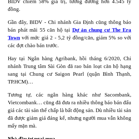
BIDV chiếm 58% giá trị, tương đương hơn 4.545 tỷ
đồng.
Gần đây, BIDV - Chi nhánh Gia Định cũng thông báo
bán phát mãi 55 căn hộ tại
Dự án chung cư The Era
Town
với mức giá 2 - 5,2 tỷ đồng/căn, giảm 5% so với
các đợt chào bán trước.
Hay tại Ngân hàng Agribank, hồi tháng 6/2020, Chi
nhánh Trung tâm Sài Gòn đã rao bán loạt căn hộ hạng
sang tại Chung cư Saigon Pearl (quận Bình Thạnh,
TP.HCM)…
Tương tự, các ngân hàng khác như Sacombank,
Vietcombank… cũng đã đưa ra nhiều thông báo bán đấu
giá các tài sản thế chấp là bất động sản. Dù nhiều tài sản
đã được giảm giá đáng kể, nhưng người mua vẫn không
mấy mặn mà.
Nhà đầu tư ngại mua