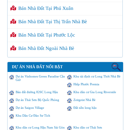
Bán Nhà Đất Tại Phú Xuân
Bán Nhà Đất Tại Thị Trấn Nhà Bè
Bán Nhà Đất Tại Phước Lộc
Bán Nhà Đất Ngoài Nhà Bè
DỰ ÁN NHÀ ĐẤT NỔI BẬT
Dự án Vinhomes Green Paradise Cần
Khu tái định cư Long Thới Nhà Bè
Giờ
Hiệp Phước Premia
Bán đất đường 826C Long Hậu
Khu dân cư Gia Long Riverside
Dự án Thái Sơn Bộ Quốc Phòng
Zeitgeist Nhà Bè
Dự án Saigon Village
Đất nền long hậu
Khu Dân Cư Đào Sư Tích
Khu dân cư Long Hậu Nam Sài Gòn
Khu dân cư Thái Sơn