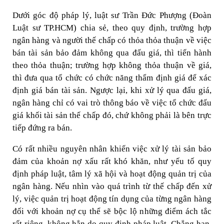
Dưới góc độ pháp lý, luật sư Trần Đức Phượng (Đoàn
Luật sư TP.HCM) chia sẻ, theo quy định, trường hợp
ngân hàng và người thế chấp có thỏa thỏa thuận về việc
bán tài sản bảo đảm không qua đấu giá, thì tiến hành
theo thỏa thuận; trường hợp không thỏa thuận về giá,
thì đưa qua tổ chức có chức năng thẩm định giá để xác
định giá bán tài sản. Ngược lại, khi xử lý qua đấu giá,
ngân hàng chỉ có vai trò thông báo về việc tổ chức đấu
giá khối tài sản thế chấp đó, chứ không phải là bên trực
tiếp đứng ra bán.
Có rất nhiều nguyên nhân khiến việc xử lý tài sản bảo
đảm của khoản nợ xấu rất khó khăn, như yếu tố quy
định pháp luật, tâm lý xã hội và hoạt động quản trị của
ngân hàng. Nếu nhìn vào quá trình từ thế chấp đến xử
lý, việc quản trị hoạt động tín dụng của từng ngân hàng
đối với khoản nợ cụ thể sẽ bộc lộ những điểm ách tắc
rất riêng, không hẳn do quy định pháp luật. Chẳng hạn,