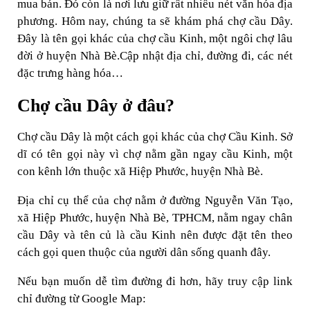
mua bán. Đó còn là nơi lưu giữ rất nhiều nét văn hóa địa
phương. Hôm nay, chúng ta sẽ khám phá chợ cầu Dây.
Đây là tên gọi khác của chợ cầu Kinh, một ngôi chợ lâu
đời ở huyện Nhà Bè.Cập nhật địa chỉ, đường đi, các nét
đặc trưng hàng hóa…
Chợ cầu Dây ở đâu?
Chợ cầu Dây là một cách gọi khác của chợ Cầu Kinh. Sở
dĩ có tên gọi này vì chợ nằm gần ngay cầu Kinh, một
con kênh lớn thuộc xã Hiệp Phước, huyện Nhà Bè.
Địa chỉ cụ thể của chợ nằm ở đường Nguyễn Văn Tạo,
xã Hiệp Phước, huyện Nhà Bè, TPHCM, nằm ngay chân
cầu Dây và tên củ là cầu Kinh nên được đặt tên theo
cách gọi quen thuộc của người dân sống quanh đây.
Nếu bạn muốn dễ tìm đường đi hơn, hãy truy cập link
chỉ đường từ Google Map: