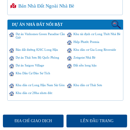
Bán Nhà Đất Ngoài Nhà Bè
DỰ ÁN NHÀ ĐẤT NỔI BẬT
Dự án Vinhomes Green Paradise Cần
Khu tái định cư Long Thới Nhà Bè
Giờ
Hiệp Phước Premia
Bán đất đường 826C Long Hậu
Khu dân cư Gia Long Riverside
Dự án Thái Sơn Bộ Quốc Phòng
Zeitgeist Nhà Bè
Dự án Saigon Village
Đất nền long hậu
Khu Dân Cư Đào Sư Tích
Khu dân cư Long Hậu Nam Sài Gòn
Khu dân cư Thái Sơn
Khu dân cư 28ha nhơn đức
ĐỊA CHỈ GIAO DỊCH
LÊN ĐẦU TRANG