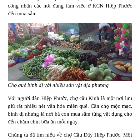
công nhân các nơi đang làm việc ở KCN Hiệp Phước
đến mua sắm.
Chợ quê bình dị với nhiều sản vật địa phương
Với người dân Hiệp Phước, chợ cầu Kinh là một nơi lưu
giữ rất nhiều nét văn hóa miền quê. Căn chợ mộc mạc,
bình dị nhưng là nơi bà con mua sắm từng vật dụng cho
đến chăm chút bữa ăn mỗi ngày.
Chúng ta đã tìm hiểu về chợ Cầu Dây Hiệp Phước. Một