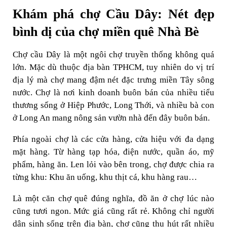
Khám phá chợ Cầu Dây: Nét đẹp
bình dị của chợ miền quê Nhà Bè
Chợ cầu Dây là một ngôi chợ truyền thống không quá
lớn. Mặc dù thuộc địa bàn TPHCM, tuy nhiên do vị trí
địa lý mà chợ mang đậm nét đặc trưng miền Tây sông
nước. Chợ là nơi kinh doanh buôn bán của nhiều tiểu
thương sống ở Hiệp Phước, Long Thới, và nhiều bà con
ở Long An mang nông sản vườn nhà đến đây buôn bán.
Phía ngoài chợ là các cửa hàng, cửa hiệu với đa dạng
mặt hàng. Từ hàng tạp hóa, điện nước, quần áo, mỹ
phẩm, hàng ăn. Len lỏi vào bên trong, chợ được chia ra
từng khu: Khu ăn uống, khu thịt cá, khu hàng rau…
Là một căn chợ quê đúng nghĩa, đồ ăn ở chợ lúc nào
cũng tươi ngon. Mức giá cũng rất rẻ. Không chỉ người
dân sinh sống trên địa bàn, chợ cũng thu hút rất nhiều