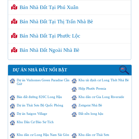
Bán Nhà Đất Tại Phú Xuân
Bán Nhà Đất Tại Thị Trấn Nhà Bè
Bán Nhà Đất Tại Phước Lộc
Bán Nhà Đất Ngoài Nhà Bè
DỰ ÁN NHÀ ĐẤT NỔI BẬT
Dự án Vinhomes Green Paradise Cần
Khu tái định cư Long Thới Nhà Bè
Giờ
Hiệp Phước Premia
Bán đất đường 826C Long Hậu
Khu dân cư Gia Long Riverside
Dự án Thái Sơn Bộ Quốc Phòng
Zeitgeist Nhà Bè
Dự án Saigon Village
Đất nền long hậu
Khu Dân Cư Đào Sư Tích
Khu dân cư Long Hậu Nam Sài Gòn
Khu dân cư Thái Sơn