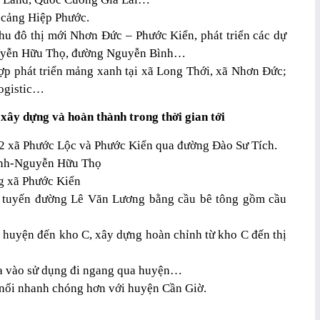
ị cảng Hiệp Phước.
hu đô thị mới Nhơn Đức – Phước Kiển, phát triển các dự
guyễn Hữu Thọ, đường Nguyễn Bình…
 hợp phát triển mảng xanh tại xã Long Thới, xã Nhơn Đức;
logistic…
xây dựng và hoàn thành trong thời gian tới
 2 xã Phước Lộc và Phước Kiển qua đường Đào Sư Tích.
inh-Nguyễn Hữu Thọ
g xã Phước Kiển
ên tuyến đường Lê Văn Lương bằng cầu bê tông gồm cầu
 huyện đến kho C, xây dựng hoàn chỉnh từ kho C đến thị
a vào sử dụng đi ngang qua huyện…
 nối nhanh chóng hơn với huyện Cần Giờ.