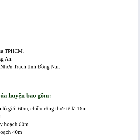
của TPHCM.
ng An.
 Nhơn Trạch tỉnh Đồng Nai.
của huyện bao gồm:
ộ giới 60m, chiều rộng thực tế là 16m
m
uy hoạch 60m
hoạch 40m