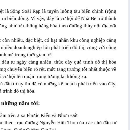
ệt là Sông Soài Rạp là tuyến luồng tàu biển chính (rộng
 ra biển đông. Vì vậy, đây là cơ hội để Nhà Bè trở thành
ũng như lưu thông hàng hóa theo đường thủy nội địa với
 còn nhiều, đặc biệt, có hạt nhân khu công nghiệp cảng
nhiều doanh nghiệp lớn phát triển đô thị, cùng với công
nh mẽ trong thời gian tới.
đầu tư ngày càng nhiều, thúc đẩy quá trình đô thị hóa
ng chuyển biến rõ rệt, mức tăng trưởng tốt nhất thuộc về
 cơ hội lên quận trong tương lai không xa.
hủ đầu tư uy tín đã có những kế hoạch phát triển vào đây,
 trình đô thị hóa.
g những năm tới:
 nằm trên 2 xã Phước Kiển và Nhơn Đức
dọc theo trục đường Nguyễn Hữu Thọ của các chủ đầu tư
e Land, Quốc Cường Gia Lai…