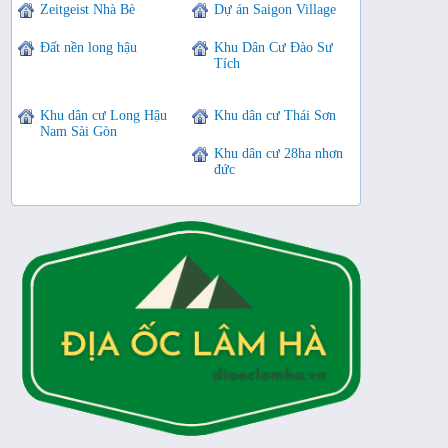
Zeitgeist Nhà Bè
Dự án Saigon Village
Đất nền long hậu
Khu Dân Cư Đào Sư
Tích
Khu dân cư Long Hậu
Khu dân cư Thái Sơn
Nam Sài Gòn
Khu dân cư 28ha nhơn
đức