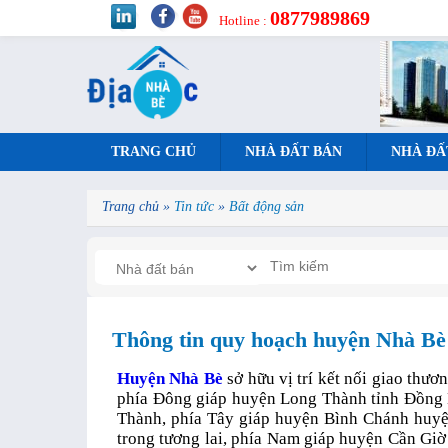
0877989869
Hotline :
TRANG CHỦ
NHÀ ĐẤT BÁN
NHÀ ĐẤ
Trang chủ
»
Tin tức
»
Bất động sản
Thông tin quy hoạch huyện Nhà Bè
Huyện Nhà Bè
sở hữu vị trí kết nối giao thươn
phía Đông giáp huyện Long Thành tỉnh Đồng N
Thành, phía Tây giáp huyện Bình Chánh huyệ
trong tương lai, phía Nam giáp huyện Cần Giờ 