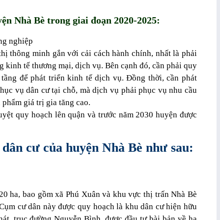
yện Nhà Bè trong giai đoạn 2020-2025:
ông nghiệp
thị thông minh gắn với cải cách hành chính, nhất là phải
g kinh tế thương mại, dịch vụ. Bên cạnh đó, cần phải quy
 tầng để phát triển kinh tế dịch vụ. Đồng thời, cần phát
phục vụ dân cư tại chỗ, mà dịch vụ phải phục vụ nhu cầu
 phẩm giá trị gia tăng cao.
uyệt quy hoạch lên quận và trước năm 2030 huyện được
 dân cư của huyện Nhà Bè như sau:
20 ha, bao gồm xã Phú Xuân và khu vực thị trấn Nhà Bè
. Cụm cư dân này được quy hoạch là khu dân cư hiện hữu
hát, trục đường Nguyễn Bình, được đầu tư bài bản về hạ