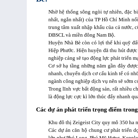
Nhờ hệ thống sông ngòi tự nhiên, đặc bi
nhất, ngắn nhất) của TP Hồ Chí Minh nối
trung tâm xuất nhập khẩu của cả nước, c
ĐBSCL và miền đông Nam Bộ.
Huyện Nhà Bè còn có lợi thế khi quỹ đất
Hiệp Phước. Hiện huyện đã thu hút được 
nghiệp cảng sẽ tạo động lực phát triển mạ
Cơ sở hạ tầng những năm gần đây được 
nhanh, chuyển dịch cơ cấu kinh tế có nhữ
ngành công nghiệp dịch vụ nên sẽ sớm có
Trong lĩnh vực bất động sản, rất nhiều c
là động lực cực kì lớn thúc đẩy nhanh quá
Các dự án phát triển trọng điểm tron
Khu đô thị Zeigeist City quy mô 350 ha
Các dự án căn hộ chung cư phát triển 
lớn như Phú Long, Phú Mỹ Hưng, Keppl