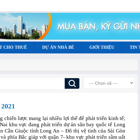
T CHO THUÊ
DỰ ÁN NHÀ BÈ
GIỚI THIỆU
TIN
 2021
g chiến lược mang lại nhiều lợi thế để phát triển kinh tế;
ai khu vực đang phát triển dự án sân bay quốc tế Long
n Cần Giuộc tỉnh Long An – Đô thị vệ tinh của Sài Gòn
và phía Bắc giáp với quận 7- khu vực phát triển sầm uất