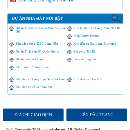
DỰ ÁN NHÀ ĐẤT NỔI BẬT
Dự án Vinhomes Green Paradise Cần
Khu tái định cư Long Thới Nhà Bè
Giờ
Hiệp Phước Premia
Bán đất đường 826C Long Hậu
Khu dân cư Gia Long Riverside
Dự án Thái Sơn Bộ Quốc Phòng
Zeitgeist Nhà Bè
Dự án Saigon Village
Đất nền long hậu
Khu Dân Cư Đào Sư Tích
Khu dân cư Long Hậu Nam Sài Gòn
Khu dân cư Thái Sơn
Khu dân cư 28ha nhơn đức
ĐỊA CHỈ GIAO DỊCH
LÊN ĐẦU TRANG
© © Copyright 2018 diaocnhabe.vn. All Rights Reserved.