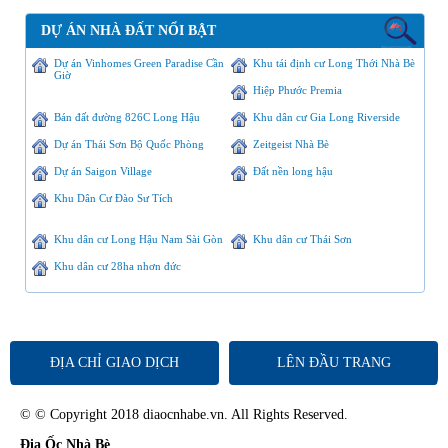
DỰ ÁN NHÀ ĐẤT NỔI BẬT
Dự án Vinhomes Green Paradise Cần
Khu tái định cư Long Thới Nhà Bè
Giờ
Hiệp Phước Premia
Bán đất đường 826C Long Hậu
Khu dân cư Gia Long Riverside
Dự án Thái Sơn Bộ Quốc Phòng
Zeitgeist Nhà Bè
Dự án Saigon Village
Đất nền long hậu
Khu Dân Cư Đào Sư Tích
Khu dân cư Long Hậu Nam Sài Gòn
Khu dân cư Thái Sơn
Khu dân cư 28ha nhơn đức
ĐỊA CHỈ GIAO DỊCH
LÊN ĐẦU TRANG
© © Copyright 2018 diaocnhabe.vn. All Rights Reserved.
Địa Ốc Nhà Bè