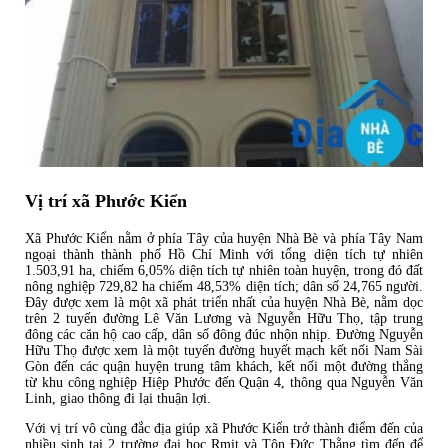
Vị trí xã Phước Kiển
Xã Phước Kiển nằm ở phía Tây của huyện Nhà Bè và phía Tây Nam
ngoại thành thành phố Hồ Chí Minh với tổng diện tích tự nhiên
1.503,91 ha, chiếm 6,05% diện tích tự nhiên toàn huyện, trong đó đất
nông nghiệp 729,82 ha chiếm 48,53% diện tích; dân số 24,765 người.
Đây được xem là một xã phát triển nhất của huyện Nhà Bè, nằm dọc
trên 2 tuyến đường Lê Văn Lương và Nguyễn Hữu Thọ, tập trung
đông các căn hộ cao cấp, dân số đông đúc nhộn nhịp. Đường Nguyễn
Hữu Thọ được xem là một tuyến đường huyết mạch kết nối Nam Sài
Gòn đến các quận huyện trung tâm khách, kết nối một đường thẳng
từ khu công nghiệp Hiệp Phước đến Quận 4, thông qua Nguyễn Văn
Linh, giao thông đi lại thuận lợi.
Với vị trí vô cùng đắc địa giúp xã Phước Kiển trở thành điểm đến của
nhiều sinh tại 2 trường đại học Rmit và Tôn Đức Thằng tìm đến để