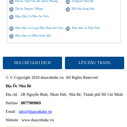
Dự án Thái Sơn Bộ Quốc Phòng
Zeitgeist Nhà Bè
Dự án Saigon Village
Đất nền long hậu
Khu Dân Cư Đào Sư Tích
Khu dân cư Long Hậu Nam Sài Gòn
Khu dân cư Thái Sơn
Khu dân cư 28ha nhơn đức
ĐỊA CHỈ GIAO DỊCH
LÊN ĐẦU TRANG
© © Copyright 2018 diaocnhabe.vn. All Rights Reserved.
Địa Ốc Nhà Bè
Địa chỉ : 2B Nguyễn Bình, Nhơn Đức, Nhà Bè, Thành phố Hồ Chí Minh
Hotline :
0877989869
Email :
info@diaocnhabe.vn
Website : www.diaocnhabe.vn