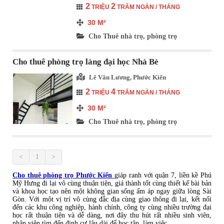
2
2
TRIỆU
TRĂM NGÀN / THÁNG
30
M²
Cho Thuê nhà trọ, phòng trọ
Cho thuê phòng trọ làng đại học Nhà Bè
Lê Văn Lương, Phước Kiển
2
4
TRIỆU
TRĂM NGÀN / THÁNG
30
M²
Cho Thuê nhà trọ, phòng trọ
<
1
>
Cho thuê phòng trọ Phước Kiển
giáp ranh với quận 7, liền kề Phú
Mỹ Hưng đi lại vô cùng thuận tiện, giá thành tốt cùng thiết kế bài bản
và khoa học tạo nên một không gian sống ấm áp ngay giữa lòng Sài
Gòn. Với một vị trí vô cùng đắc địa cùng giao thông đi lại, kết nối
đến các khu công nghiệp, hành chính, công ty cùng nhiều trường đại
học rất thuận tiện và dễ dàng, nơi đây thu hút rất nhiều sinh viên,
nhân viên tìm đến định cư lâu dài để học tập, làm việc.