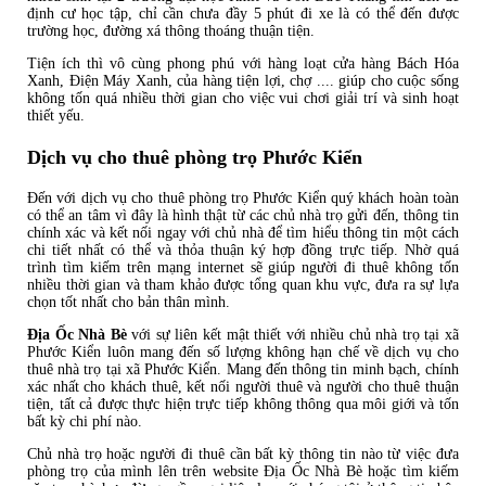
định cư học tập, chỉ cần chưa đầy 5 phút đi xe là có thể đến được
trường học, đường xá thông thoáng thuận tiện.
Tiện ích thì vô cùng phong phú với hàng loạt cửa hàng Bách Hóa
Xanh, Điện Máy Xanh, của hàng tiện lợi, chợ .... giúp cho cuộc sống
không tốn quá nhiều thời gian cho việc vui chơi giải trí và sinh hoạt
thiết yếu.
Dịch vụ cho thuê phòng trọ Phước Kiển
Đến với dịch vụ cho thuê phòng trọ Phước Kiển quý khách hoàn toàn
có thể an tâm vì đây là hình thật từ các chủ nhà trọ gửi đến, thông tin
chính xác và kết nối ngay với chủ nhà để tìm hiểu thông tin một cách
chi tiết nhất có thể và thỏa thuận ký hợp đồng trực tiếp. Nhờ quá
trình tìm kiếm trên mạng internet sẽ giúp người đi thuê không tốn
nhiều thời gian và tham khảo được tổng quan khu vực, đưa ra sự lựa
chọn tốt nhất cho bản thân mình.
Địa Ốc Nhà Bè
với sự liên kết mật thiết với nhiều chủ nhà trọ tại xã
Phước Kiển luôn mang đến số lượng không hạn chế về dịch vụ cho
thuê nhà trọ tại xã Phước Kiển. Mang đến thông tin minh bạch, chính
xác nhất cho khách thuê, kết nối người thuê và người cho thuê thuận
tiện, tất cả được thực hiện trực tiếp không thông qua môi giới và tốn
bất kỳ chi phí nào.
Chủ nhà trọ hoặc người đi thuê cần bất kỳ thông tin nào từ việc đưa
phòng trọ của mình lên trên website Địa Ốc Nhà Bè hoặc tìm kiếm