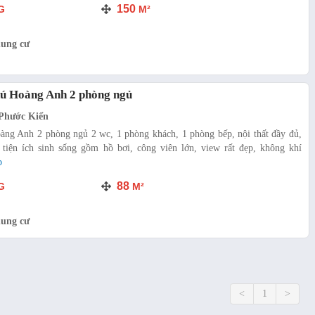
150
G
M²
hung cư
hú Hoàng Anh 2 phòng ngủ
Phước Kiển
àng Anh 2 phòng ngủ 2 wc, 1 phòng khách, 1 phòng bếp, nội thất đầy đủ,
 tiện ích sinh sống gồm hồ bơi, công viên lớn, view rất đẹp, không khí
p
88
G
M²
hung cư
<
1
>