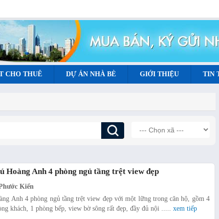
T CHO THUÊ
DỰ ÁN NHÀ BÈ
GIỚI THIỆU
TIN
ú Hoàng Anh 4 phòng ngủ tầng trệt view đẹp
Phước Kiển
ng Anh 4 phòng ngủ tầng trệt view đẹp với một lững trong căn hộ, gồm 4
òng khách, 1 phòng bếp, view bờ sông rất đẹp, đầy đủ nội .....
xem tiếp