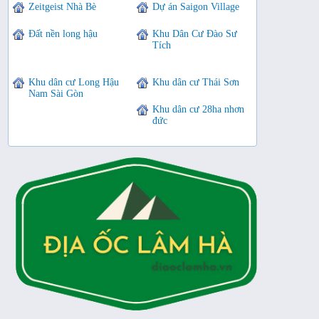
Zeitgeist Nhà Bè
Dự án Saigon Village
Đất nền long hậu
Khu Dân Cư Đào Sư
Tích
Khu dân cư Long Hậu
Khu dân cư Thái Sơn
Nam Sài Gòn
Khu dân cư 28ha nhơn
đức