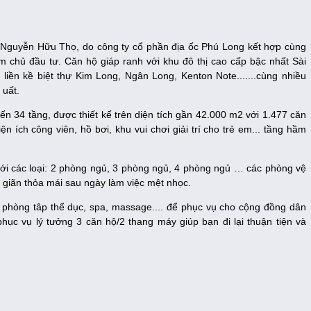
Nguyễn Hữu Thọ, do công ty cổ phần địa ốc Phú Long kết hợp cùng
m chủ đầu tư. Căn hộ giáp ranh với khu đô thị cao cấp bậc nhất Sài
iền kề biệt thự Kim Long, Ngân Long, Kenton Note.......cùng nhiều
 uất.
n 34 tầng, được thiết kế trên diện tích gần 42.000 m2 với 1.477 căn
n ích công viên, hồ bơi, khu vui chơi giải trí cho trẻ em... tầng hầm
với các loại: 2 phòng ngủ, 3 phòng ngủ, 4 phòng ngủ … các phòng vệ
 giãn thỏa mái sau ngày làm việc mệt nhọc.
, phòng tâp thể dục, spa, massage.... để phục vụ cho cộng đồng dân
hục vụ lý tưởng 3 căn hộ/2 thang máy giúp bạn đi lại thuận tiện và